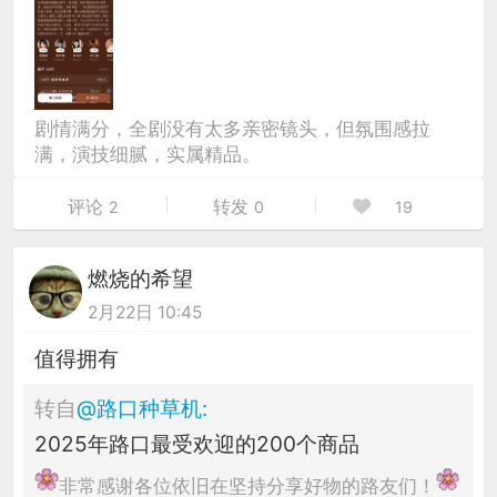
剧情满分，全剧没有太多亲密镜头，但氛围感拉
满，演技细腻，实属精品。
评论
转发
2
0
19
燃烧的希望
2月22日 10:45
值得拥有
转自
@
路口种草机
:
2025年路口最受欢迎的200个商品
非常感谢各位依旧在坚持分享好物的路友们！