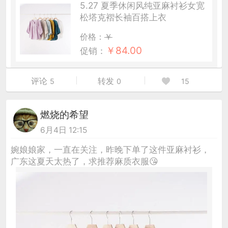
5.27 夏季休闲风纯亚麻衬衫女宽
松塔克褶长袖百搭上衣
价格：
￥
￥
84.00
促销：
评论
转发
5
0
15
燃烧的希望
6月4日 12:15
婉娘娘家，一直在关注，昨晚下单了这件亚麻衬衫，
广东这夏天太热了，求推荐麻质衣服😘