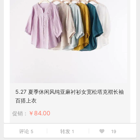
5.27 夏季休闲风纯亚麻衬衫女宽松塔克褶长袖
百搭上衣
￥
84.00
促销：
评论
转发
5
1
19