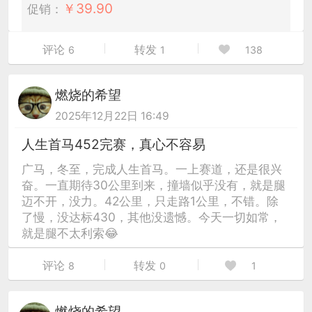
￥
39.90
促销：
评论
转发
6
1
138
燃烧的希望
2025年12月22日 16:49
人生首马452完赛，真心不容易
广马，冬至，完成人生首马。一上赛道，还是很兴
奋。一直期待30公里到来，撞墙似乎没有，就是腿
迈不开，没力。42公里，只走路1公里，不错。除
了慢，没达标430，其他没遗憾。今天一切如常，
就是腿不太利索😂
评论
转发
8
0
1
燃烧的希望