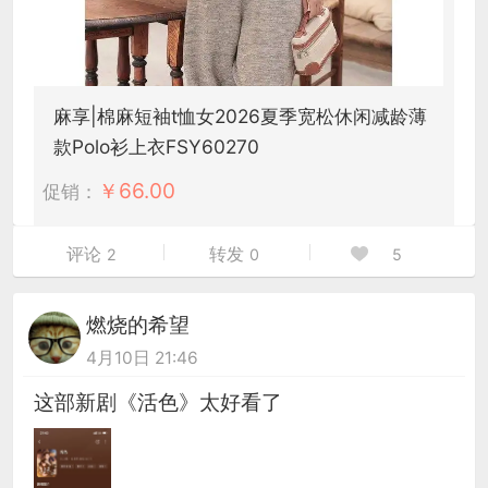
麻享|棉麻短袖t恤女2026夏季宽松休闲减龄薄
款Polo衫上衣FSY60270
￥
66.00
促销：
评论
转发
2
0
5
燃烧的希望
4月10日 21:46
这部新剧《活色》太好看了