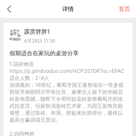
详情
首页
霹雳胖胖1
4月28日 11:36
假期适合在家玩的桌游分享
1.花砖物语
https://p.pinduoduo.com/HCP3S1DK?sc=EFAC
适合人数：2-4人
游戏规则：16世纪，葡萄牙国王曼努埃尔一世参观
西班牙南部阿尔罕布拉宫，被摩尔人留下的华丽花
砖装饰震撼，随即下令用同款花砖装饰葡萄牙的埃
武拉皇宫。玩家扮演瓷砖艺术家，为国王装饰宫殿
墙壁，通过取砖、布局、拼贴来比拼得分，最终以
最高分赢得国王赏识。
2.鸡同鸭抢