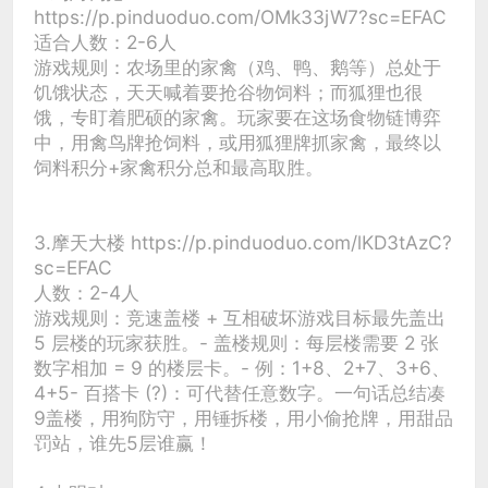
https://p.pinduoduo.com/OMk33jW7?sc=EFAC
适合人数：2-6人
游戏规则：农场里的家禽（鸡、鸭、鹅等）总处于
饥饿状态，天天喊着要抢谷物饲料；而狐狸也很
饿，专盯着肥硕的家禽。玩家要在这场食物链博弈
中，用禽鸟牌抢饲料，或用狐狸牌抓家禽，最终以
饲料积分+家禽积分总和最高取胜。
3.摩天大楼 https://p.pinduoduo.com/lKD3tAzC?
sc=EFAC
人数：2-4人
游戏规则：竞速盖楼 + 互相破坏游戏目标最先盖出
5 层楼的玩家获胜。- 盖楼规则：每层楼需要 2 张
数字相加 = 9 的楼层卡。- 例：1+8、2+7、3+6、
4+5- 百搭卡 (?)：可代替任意数字。一句话总结凑
9盖楼，用狗防守，用锤拆楼，用小偷抢牌，用甜品
罚站，谁先5层谁赢！