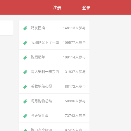
注册
登录
路友团购
148113人参与
我刚刚又下了一单
109577人参与
购后晒单
109114人参与
每人安利一样东西
131937人参与
美妆护肤心得
88172人参与
每月购物总结
50336人参与
今天穿什么
73743人参与
路口有个树洞
97415人参与