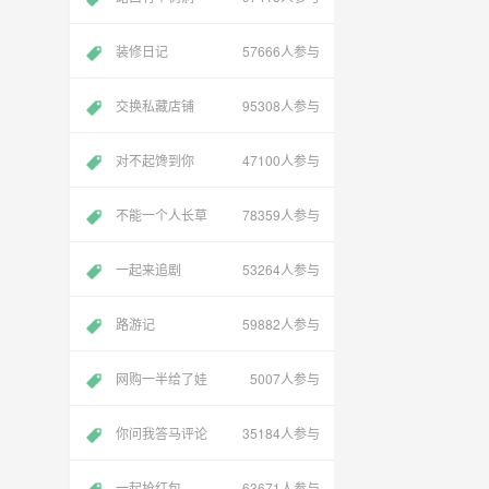
装修日记
57666人参与
交换私藏店铺
95308人参与
对不起馋到你
47100人参与
不能一个人长草
78359人参与
一起来追剧
53264人参与
路游记
59882人参与
网购一半给了娃
5007人参与
你问我答马评论
35184人参与
一起抢红包
63671人参与