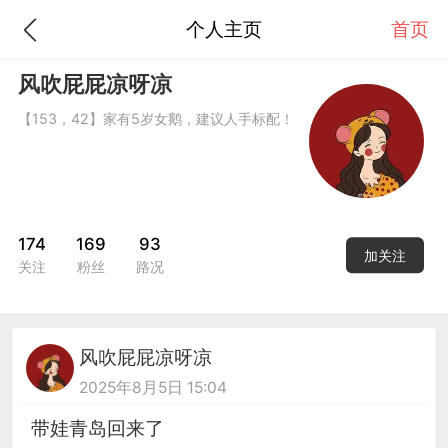
个人主页
首页
风吹屁屁凉呀凉
【153，42】家有5岁女鹅，建议人手标配！
174
169
93
加关注
关注
粉丝
路况
风吹屁屁凉呀凉
2025年8月5日 15:04
带娃青岛回来了