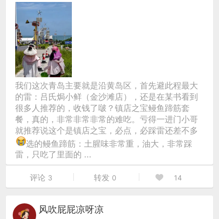
我们这次青岛主要就是沿黄岛区，首先避此程最大
的雷：吕氏焗小鲜（金沙滩店），还是在某书看到
很多人推荐的，收钱了啵？镇店之宝鳗鱼蹄筋套
餐，真的，非常非常非常的难吃。亏得一进门小哥
就推荐说这个是镇店之宝，必点，必踩雷还差不多
选的鳗鱼蹄筋：土腥味非常重，油大，非常踩
雷，只吃了里面的 ...
评论
转发
3
0
14
风吹屁屁凉呀凉