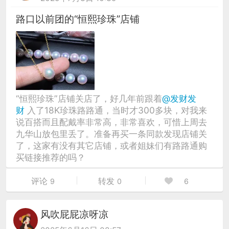
路口以前团的“恒熙珍珠”店铺
“恒熙珍珠”店铺关店了，好几年前跟着
@发财发
财
入了18K珍珠路路通，当时才300多块，对我来
说百搭而且配戴率非常高，非常喜欢，可惜上周去
九华山放包里丢了。准备再买一条同款发现店铺关
了，这家有没有其它店铺，或者姐妹们有路路通购
买链接推荐的吗？
评论
转发
9
0
6
风吹屁屁凉呀凉