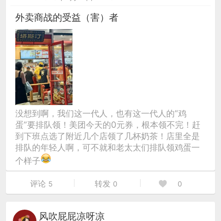
外卖商战的受益（害）者
没想到啊，我们这一代人，也有这一代人的“鸡
蛋”要排队领！美团今天的0元券，根本领不完！赶
到下班点选了附近几个店领了几杯奶茶！店里全是
排队的年轻人啊，可不就和老太太们排队领鸡蛋一
个样子
评论
转发
5
0
0
风吹屁屁凉呀凉