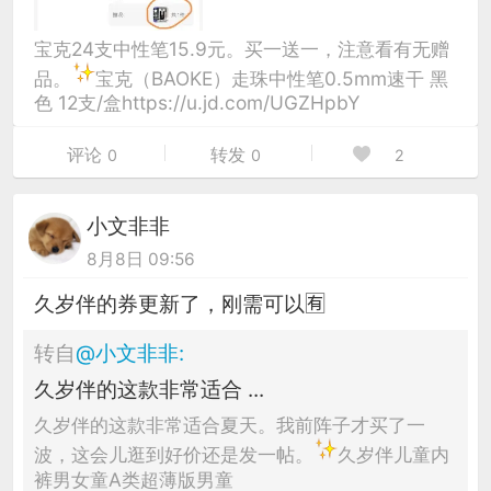
宝克24支中性笔15.9元。买一送一，注意看有无赠
品。
宝克（BAOKE）走珠中性笔0.5mm速干 黑
色 12支/盒https://u.jd.com/UGZHpbY
评论
转发
0
0
2
小文非非
8月8日 09:56
久岁伴的券更新了，刚需可以🈶
转自
@
小文非非
:
久岁伴的这款非常适合 ...
久岁伴的这款非常适合夏天。我前阵子才买了一
波，这会儿逛到好价还是发一帖。
久岁伴儿童内
裤男女童A类超薄版男童