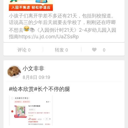
小孩子们离开学差不多还有21天，包括到校报道。
话说高三的少年后天就要去学校了，刚刚还在哼唧
不想去
📚《入园倒计时21天》2-4岁幼儿园入园
指南https://u.jd.com/UaZSsRp
评论
转发
0
0
0
小文非非
8月8日 09:19
#绘本欣赏#长个不停的腿