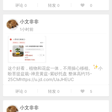
评论
转发
0
0
0
小文非非
1小时前
这个好看，植物和花盆一体，不用操心移植。
小
盼菩提盆栽-禅意黄盆-紫砂托盘 整体高约15-
25CMhttps://u.jd.com/UaJHEUC
评论
转发
0
0
5
小文非非