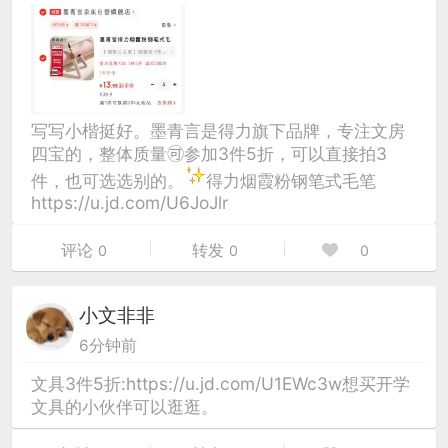
写写小楷挺好。墨青言是得力旗下品牌，专注文房
四宝的，整体质量🉑参加3件5折，可以直接拍3
件，也可选选别的。
得力烟霞粉钢笔式毛笔
https://u.jd.com/U6JoJlr
评论
转发
0
0
0
小文非非
6分钟前
文具3件5折:https://u.jd.com/U1EWc3w想买开学
文具的小伙伴可以逛逛。