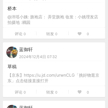
桥本
@沛瑶小姨: 旗袍店： 弄堂旗袍 妆发：小姚理发店
拍摄地 :耦园
评论
转发
0
0
0
蓝御轩
2024年12月4日 07:32
草稿
【京东】https://u.jd.com/urwnCLG「挑好物逛京
东」点击链接直接打开
评论
转发
0
0
0
蓝御轩