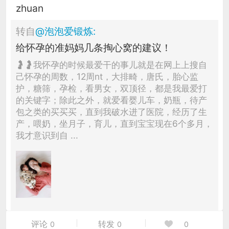
zhuan
转自
@
泡泡爱锻炼
:
给怀孕的准妈妈几条掏心窝的建议！
🤰🤰我怀孕的时候最爱干的事儿就是在网上上搜自
己怀孕的周数，12周nt，大排畸，唐氏，胎心监
护，糖筛，孕检，看男女，双顶径，都是我最爱打
的关键字；除此之外，就爱看婴儿车，奶瓶，待产
包之类的买买买，直到我破水进了医院，经历了生
产，喂奶，坐月子，育儿，直到宝宝现在6个多月，
我才意识到自 ...
评论
转发
0
0
0