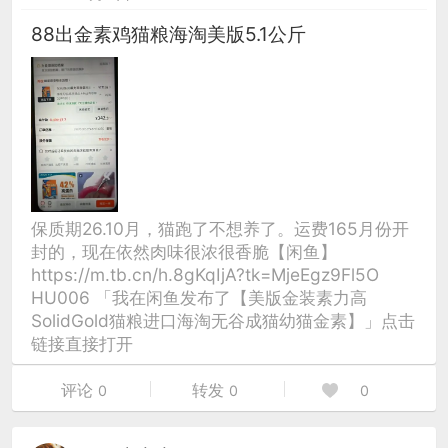
88出金素鸡猫粮海淘美版5.1公斤
保质期26.10月，猫跑了不想养了。运费165月份开
封的，现在依然肉味很浓很香脆【闲鱼】
https://m.tb.cn/h.8gKqIjA?tk=MjeEgz9Fl5O
HU006 「我在闲鱼发布了【美版金装素力高
SolidGold猫粮进口海淘无谷成猫幼猫金素】」点击
链接直接打开
评论
转发
0
0
0