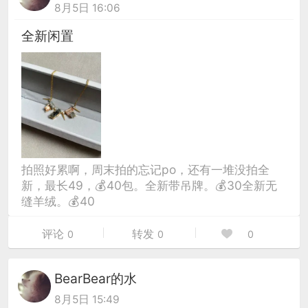
8月5日 16:06
全新闲置
拍照好累啊，周末拍的忘记po，还有一堆没拍全
新，最长49，💰40包。全新带吊牌。💰30全新无
缝羊绒。💰40
评论
转发
0
0
0
BearBear的水
8月5日 15:49