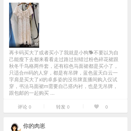
再卡码买大了或者买小了我就是小狗🐕不要以为自
己能瘦下去都来看看走过路过别错过粉色碎花裙跟
秋冬千鸟格两件套，还有棕色马面裙都是买小了，
只适合m码的人穿，都是有吊牌，蓝色蓝天白云一
字肩是买大了xl的卓多姿的没吊牌直播间购入仅试
穿，书法马面裙m需要自己搭内衬，也是无吊牌，
跟包邮的一起购买 ...
评论
转发
0
0
0
你的肉崽