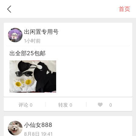
首页
出闲置专用号
1小时前
出全部25包邮
评论
转发
0
0
0
小仙女888
8月8日 19:41