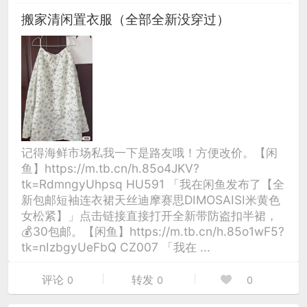
搬家清闲置衣服（全部全新没穿过）
记得海鲜市场私我一下是路友哦！方便改价。【闲
鱼】https://m.tb.cn/h.85o4JKV?
tk=RdmngyUhpsq HU591 「我在闲鱼发布了【全
新包邮短袖连衣裙天丝迪摩赛思DIMOSAISI米黄色
女松紧】」点击链接直接打开全新带防盗扣半裙，
💰30包邮。【闲鱼】https://m.tb.cn/h.85o1wF5?
tk=nIzbgyUeFbQ CZ007 「我在 ...
评论
转发
0
0
0