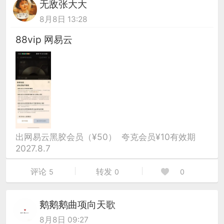
无敌张大大
8月8日 13:28
88vip 网易云
出网易云黑胶会员（¥50） 夸克会员¥10有效期
2027.8.7
评论
转发
5
0
0
鹅鹅鹅曲项向天歌
8月8日 09:27