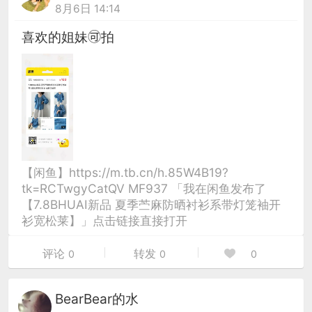
8月6日 14:14
喜欢的姐妹🉑拍
【闲鱼】https://m.tb.cn/h.85W4B19?
tk=RCTwgyCatQV MF937 「我在闲鱼发布了
【7.8BHUAI新品 夏季苎麻防晒衬衫系带灯笼袖开
衫宽松莱】」点击链接直接打开
评论
转发
0
0
0
BearBear的水