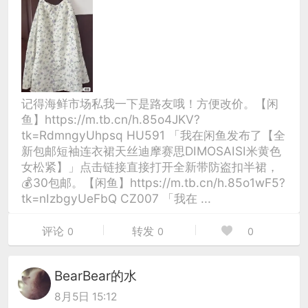
记得海鲜市场私我一下是路友哦！方便改价。【闲
鱼】https://m.tb.cn/h.85o4JKV?
tk=RdmngyUhpsq HU591 「我在闲鱼发布了【全
新包邮短袖连衣裙天丝迪摩赛思DIMOSAISI米黄色
女松紧】」点击链接直接打开全新带防盗扣半裙，
💰30包邮。【闲鱼】https://m.tb.cn/h.85o1wF5?
tk=nIzbgyUeFbQ CZ007 「我在 ...
评论
转发
0
0
0
BearBear的水
8月5日 15:12