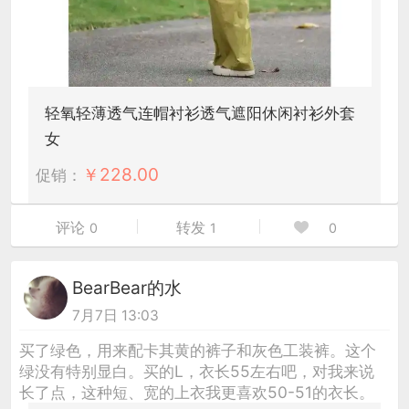
轻氧轻薄透气连帽衬衫透气遮阳休闲衬衫外套
女
￥
228.00
促销：
评论
转发
0
1
0
BearBear的水
7月7日 13:03
买了绿色，用来配卡其黄的裤子和灰色工装裤。这个
绿没有特别显白。买的L，衣长55左右吧，对我来说
长了点，这种短、宽的上衣我更喜欢50-51的衣长。