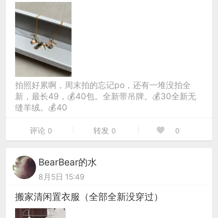
拍照好累啊，周末拍的忘记po，还有一堆没拍全
新，最长49，💰40包。全新带吊牌。💰30全新无
缝羊绒。💰40
评论
转发
0
0
0
BearBear的水
8月5日 15:49
搬家清闲置衣服（全部全新没穿过）