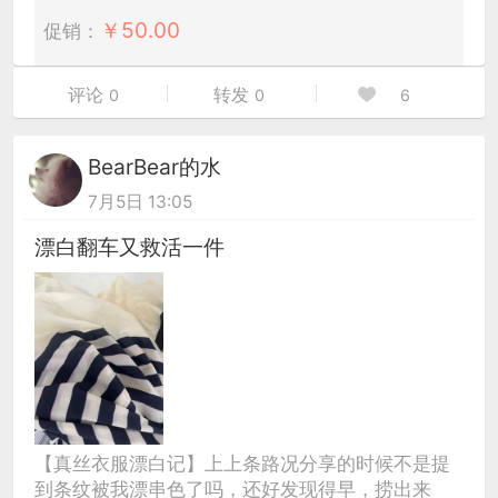
￥
50.00
促销：
评论
转发
0
0
6
BearBear的水
7月5日 13:05
漂白翻车又救活一件
【真丝衣服漂白记】上上条路况分享的时候不是提
到条纹被我漂串色了吗，还好发现得早，捞出来