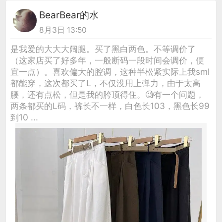
BearBear的水
8月3日 13:50
是我爱的大大大阔腿。买了黑白两色。不等调价了
（这家店买了好多年，一般断码一段时间会调价，便
宜一点）。喜欢偏大的腔调，这种半松紧实际上我sml
都能穿，这次都买了L，不仅没用上弹力，由于太高
腰，还有点松，但是我的胯顶得住。🧐有一个问题，
两条都买的L码，裤长不一样，白色长103，黑色长99
到10 ...