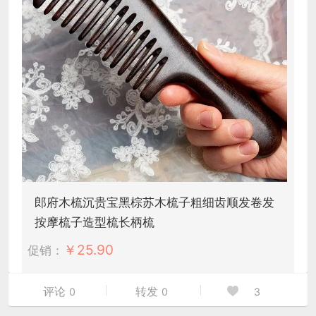
郎府木梳沉贵宝黑棕苏木梳子粗细齿顺发卷发
按摩梳子造型梳长柄梳
￥
25.90
促销：
评论
转发
0
0
3