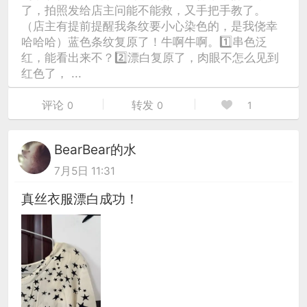
了，拍照发给店主问能不能救，又手把手教了。
（店主有提前提醒我条纹要小心染色的，是我侥幸
哈哈哈）蓝色条纹复原了！牛啊牛啊。1️⃣串色泛
红，能看出来不？2️⃣漂白复原了，肉眼不怎么见到
红色了， ...
评论
转发
0
0
1
BearBear的水
7月5日 11:31
真丝衣服漂白成功！