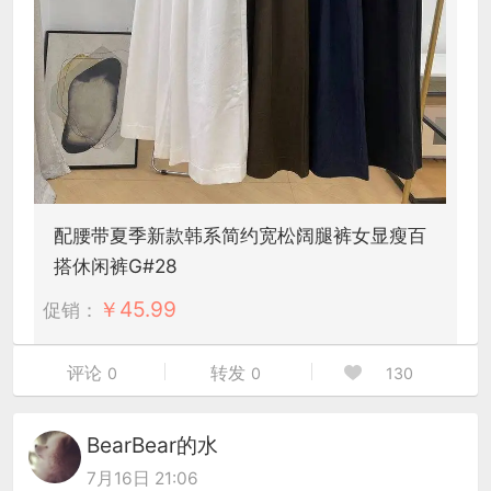
配腰带夏季新款韩系简约宽松阔腿裤女显瘦百
搭休闲裤G#28
￥
45.99
促销：
评论
转发
0
0
130
BearBear的水
7月16日 21:06