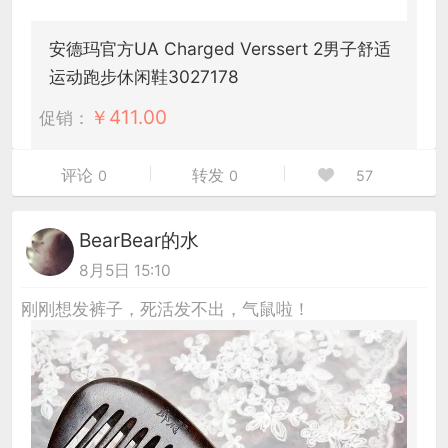
安德玛官方UA Charged Verssert 2男子舒适
运动跑步休闲鞋3027178
￥
411.00
促销：
评论
转发
0
0
57
BearBear的水
8月5日 15:10
刚刚想发裤子，死活发不出，气鼠啦！