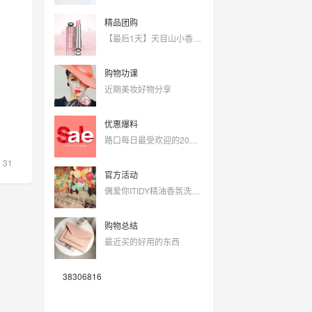
精品团购
【最后1天】天目山小香薯，错过就要等明年啦！
购物功课
近期美妆好物分享
优惠爆料
路口每日最受欢迎的20个商品（08月05）
31
官方活动
偶爱你ITIDY精油香氛洗衣原液免费试用（一共10份）
购物总结
最近买的好用的东西
38306816