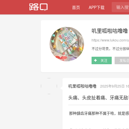
首页
APP下载
叽里呱啦咕噜噜
https://www.lukou.com/
不过分苛责，不过分放
关注
发私
叽里呱啦咕噜噜
2025年9月25日 16
头痛、头皮扯着痛、牙痛无敌
那种龋齿牙痛那种不属于哈，就是