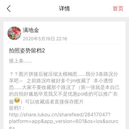
详情
首页
满地金
2020年5月19日 22:16
拍照姿势留档2
接上条……
？？图片拼接后被压缩太模糊惹……我分3条路况分
享吧～ 之前路况咋被好多个jm收藏了 本小透惶
恐……大家不要收藏那个路况了（第一张就是本自己
的自拍好尴尬毕竟我又不是优惠po啥的可以推广衣
服
）可以收藏或者直接保存图片
留档1：
http://share.lukou.cn/sharefeed/28417047?
platform=app&app_version=601&os=ios&sourc
e=