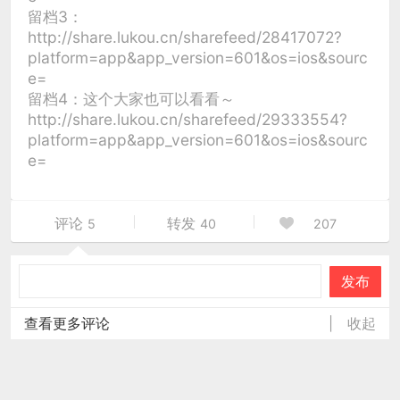
留档3：
http://share.lukou.cn/sharefeed/28417072?
platform=app&app_version=601&os=ios&sourc
e=
留档4：这个大家也可以看看～
http://share.lukou.cn/sharefeed/29333554?
platform=app&app_version=601&os=ios&sourc
e=
评论
转发
5
40
207
发布
查看更多评论
|
收起