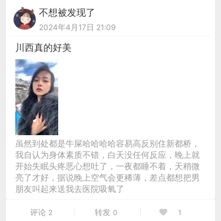
不想被发现了
2024年4月17日 21:09
川西真的好美
虽然到处都是牛屎哈哈哈哈容易高反别住新都桥，
我自认为身体素质不错，白天没任何反应，晚上就
开始失眠头疼恶心想吐了，一夜都睡不着，天稍微
亮了才好，据说晚上空气会更稀薄，差点都想把男
朋友叫起来送我去医院吸氧了
评论
转发
2
0
1