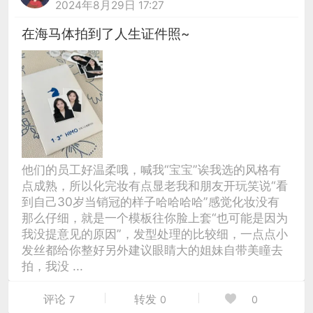
2024年8月29日 17:27
在海马体拍到了人生证件照~
他们的员工好温柔哦，喊我“宝宝”诶我选的风格有
点成熟，所以化完妆有点显老我和朋友开玩笑说“看
到自己30岁当销冠的样子哈哈哈哈”感觉化妆没有
那么仔细，就是一个模板往你脸上套“也可能是因为
我没提意见的原因”，发型处理的比较细，一点点小
发丝都给你整好另外建议眼睛大的姐妹自带美瞳去
拍，我没 ...
评论
转发
7
0
0