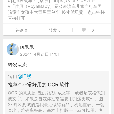
#优贝表演车#【京东】https://3.cn/20FVLt-
v「优贝（RoyalBaby）易骑表演车儿童自行车男
孩童车女孩中大童男童单车 16寸优贝黄」点击链接
直接打开
评论
转发
0
0
0
pj果果
2024年4月21日 14:01
转发动态
转自
@
IT熊
:
推荐个非常好用的 OCR 软件
OCR 的意思是把图片识别成文字。或者是表格识别
成文字。如果是自媒体经常需要用到这类软件。图
2-图 3 测试的是我最近做得新品手机配置表。一键
直出，准确率极高。基本上排版一下就可以用。各