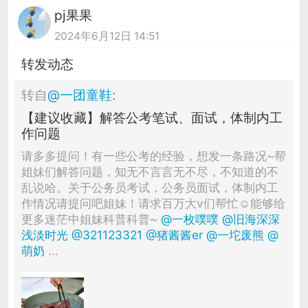
pj果果
2024年6月12日 14:51
转发动态
转自
@
一团童鞋
:
【建议收藏】解答公考笔试、面试，体制内工
作问题
请多多提问！有一些公考的经验，想发一条路况~帮
姐妹们解答问题，知无不言言无不尽，不知道的不
乱说哈。关于公务员考试，公务员面试，体制内工
作情况请提问吧姐妹！请求百万大v们帮忙☺能够给
更多迷茫中姐妹科普科普~
@一枚噗噗
@旧海深深
浅淡时光
@321123321
@猪酱酱er
@一坨废熊
@
萌奶
...