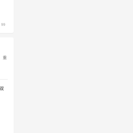
99
，重
标双