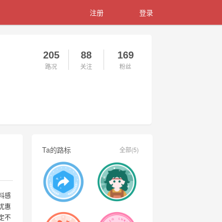
注册
登录
205
88
169
路况
关注
粉丝
Ta的路标
全部(5)
料感
优惠
定不