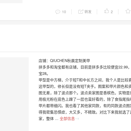
10
转发
2
店铺：QIUCHEN秋晨定制美甲
拼多多和淘宝都有店铺，目前是拼多多比较便宜22.99
宝28。
甲型是中方梯，介于短T和中长方之间，我个人是比较
这甲型的，修长但是没有短T夹手。图案和甲片颜色和
图无差，除了波点那个。波点卖家图是香槟色，实物是
用极光粉在底色上蹭了一层也蛮好看的，除了食指尾指
甲片都带细闪。我也看了其他家同款，有的同款波点图
得我密集恐惧症，大又多，不精致。对比下来我就选了
家，整体 ...
全部信息