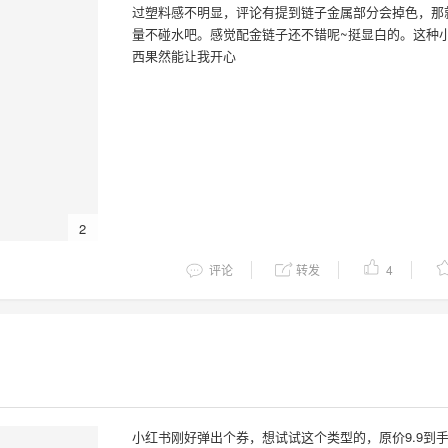
过塑料感不明显，评论有提到链子金属部分会掉色，那
量不碰水吧。感觉配金链子还不错呢~挺显白的。这种
西果然能让我开心
2
评论
转发
4
小红书刚好弹出个券，想试试这个类型的，原价9.9到手2