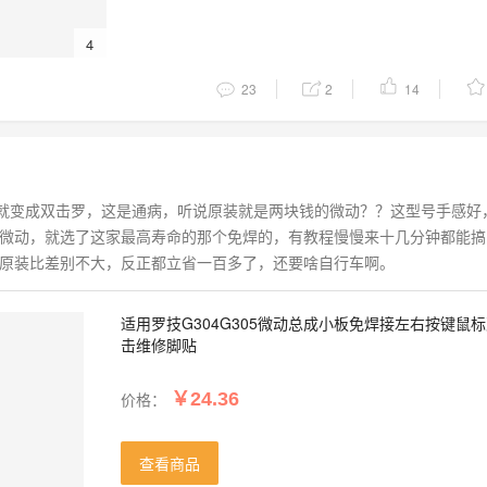
4
23
2
14
年就变成双击罗，这是通病，听说原装就是两块钱的微动？？这型号手感好
微动，就选了这家最高寿命的那个免焊的，有教程慢慢来十几分钟都能搞
原装比差别不大，反正都立省一百多了，还要啥自行车啊。
适用罗技G304G305微动总成小板免焊接左右按键鼠
击维修脚贴
价格：
￥24.36
查看商品