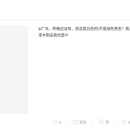
ip广东，昨晚还没有，而且是白色的(不是绿色黑色？再
漆木制品我也是🐶
8
转发
赞