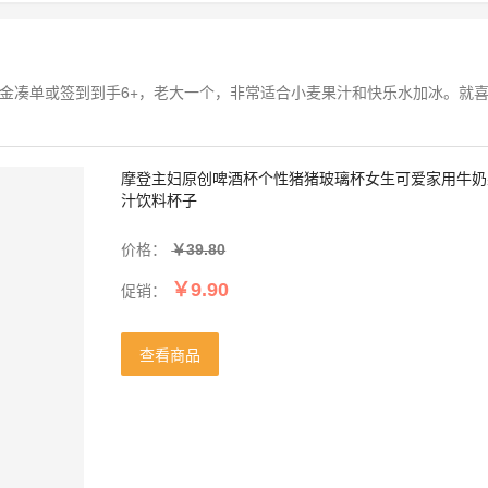
金凑单或签到到手6+，老大一个，非常适合小麦果汁和快乐水加冰。就
摩登主妇原创啤酒杯个性猪猪玻璃杯女生可爱家用牛奶
汁饮料杯子
价格：
￥39.80
促销：
￥9.90
查看商品