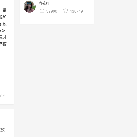
舟筱丹
，最
39990
130719
眼和
家说
布契
竟才
不搭
6
能放