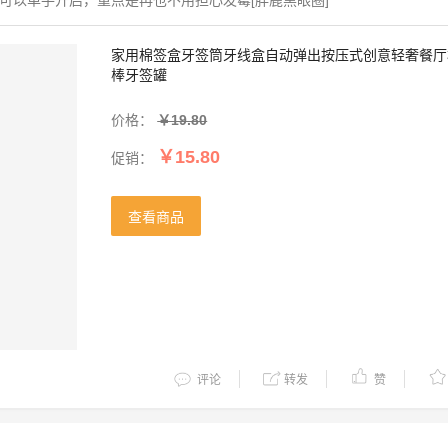
家用棉签盒牙签筒牙线盒自动弹出按压式创意轻奢餐厅
棒牙签罐
价格：
￥19.80
促销：
￥15.80
查看商品
评论
转发
赞