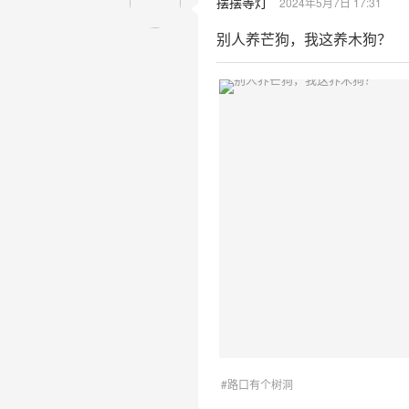
摆摆等灯
2024年5月7日 17:31
别人养芒狗，我这养木狗？
#路口有个树洞