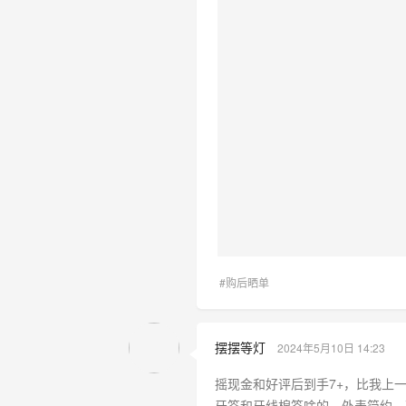
#购后晒单
摆摆等灯
2024年5月10日 14:23
摇现金和好评后到手7+，比我上
牙签和牙线棉签啥的，外表简约，