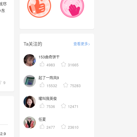
就尽
小东
Ta关注的
查看更多>
153曲奇饼干
4983
31665
起了一阵风9
9
15532
75283
嚯叫我英俊
7536
12471
任夏
2477
23610
.9