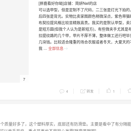
[胖鹿看好你呦]店铺：简妍Nail的店
可以选甲型，但是定制不了尺码，二三张是灯光下拍的
后四张是背光。实物比卖家图颜色稍微深点，紫色带猫
布契拉提风格比较显精致高贵。我买的是默认甲型，卖
是短方圆(但我个人认为是新短方)，有些微夹手尤其是
拉提纹路的几个甲，甲片不厚不薄，整体做工还行吧毕
几块钱。比较适合隆重的场合衣服或者冬天，大夏天的
我 ...
全部信息
7
4
转发
1
一个质量好多了，这个塑料厚实，底部还有防滑垫。主要是看中了有分隔
可以单手开启，重点是再也不用担心发霉[胖鹿黑眼圈]