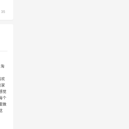
35
，淘
喜欢
卖家
感觉
每个
案做
这