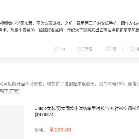
刷视频看小说买东西，不怎么玩游戏，之前一直用两三千的安卓手机，四年左右
有点卡，想换个贵点的，拍照好看点的，年纪大了就喜欢出去玩拍点花花草草风
14
转发
赞
又可以敞开当个薄外套。和灰裤子搭配起来很春天，买的时候199，刚发
了[可爱]
Uniqlo女装/男女同款牛津纺箱型衬衫/长袖衬衫空调衫
款479974
价格：
￥199.00