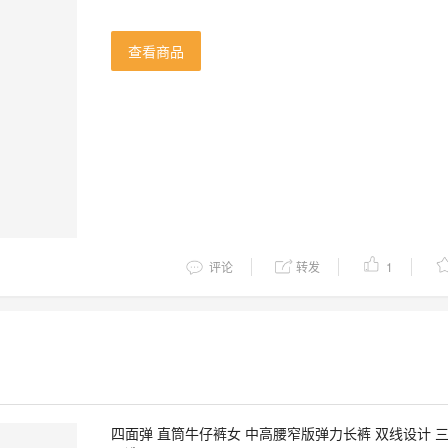
查看商品
评论
转发
1
四面弹 直筒牛仔裤女 中高腰窄版弹力长裤 双线设计 