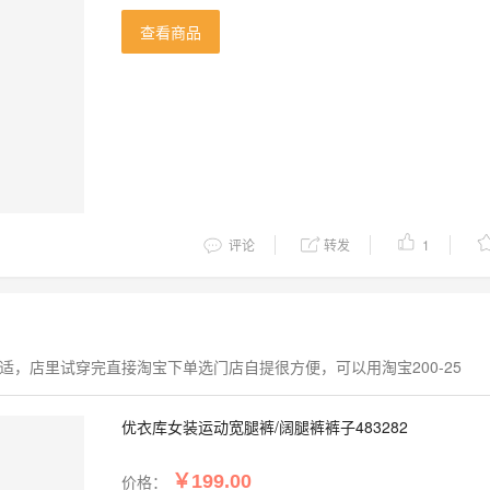
查看商品
评论
转发
1
挺合适，店里试穿完直接淘宝下单选门店自提很方便，可以用淘宝200-25
优衣库女装运动宽腿裤/阔腿裤裤子483282
价格：
￥199.00