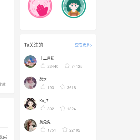
Ta关注的
查看更多>
十二月初
23440
74125
馨之
收藏
193
3618
Ka_7
892
1324
美兔兔
1751
22192
没买