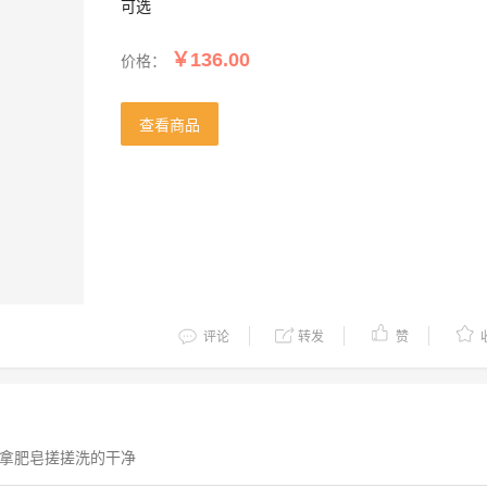
可选
价格：
￥136.00
查看商品
评论
转发
赞
拿肥皂搓搓洗的干净