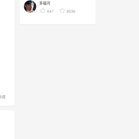
多瑙河
647
8536
收藏