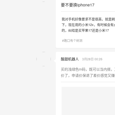
要不要换iphone17
我对手机好像要求不是很高，就是
下，现在用的小米12x，有时候会
的，纠结是买苹果17还是小米17
#路口有个树洞
酸甜机器人
3月28日 00:26
买的浅绿色m码，既可以当内搭，
价了，申请价保退了差价感觉又赚到