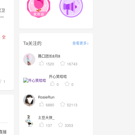
买卫
有一
.
全
Ta关注的
查看更多>
路口团长8月8
1520
16743
开心笑哈哈
1
0
0
RosieRun
6885
52113
土豆大侠_
137
3353
直接