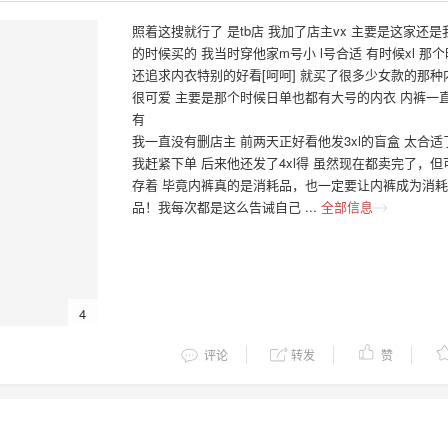
照着这搜就行了 是tb店 我加了店主vx 主要是这家还是
的时候买的 我当时穿他家m号小 l号合适 有时候xl 那
还追求内衣特别的好看[呵呵] 就买了很多少女款的那种
很可爱 主要是那个时候日单也都有大号的内衣 内裤一
有
我一直没有删店主 前两天正好看他发3xl的盲盒 太合适
我赶紧下单 后来他还发了4xl得 虽然现在都卖完了，但
存着 毕竟内裤真的是消耗品，也一定要让内裤成为消耗
品！我每次都是这么告诫自己 ...
全部信息
4
评论
转发
赞