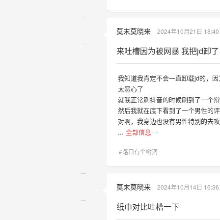
莫末莫晓来
2024年10月21日 18:40
来吐槽因为被网暴 我把jd卸了
我知道我肯定不会一直卸载jd的，
太恶心了
就我正常刷抖音的时候刷到了一个
然后我就在底下看到了一个男性的
对啊，我身边也没有男性特别的去
...
全部信息
#路口有个树洞
莫末莫晓来
2024年10月14日 16:36
纸巾对比吐槽一下