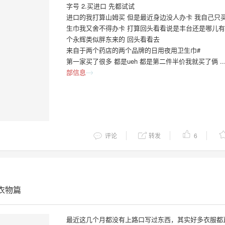
字号 2.买进口 先都试试
进口的我打算山姆买 但是最近身边没人办卡 我自己只
生巾我又舍不得办卡 打算回头看看说是丰台还是哪儿
个永辉类似胖东来的 回头看看去
来自于两个药店的两个品牌的日用夜用卫生巾#
第一家买了很多 都是ueh 都是第二件半价我就买了俩 ..
部信息
评论
转发
6
衣物篇
最近这几个月都没有上路口写过东西，其实好多衣服都