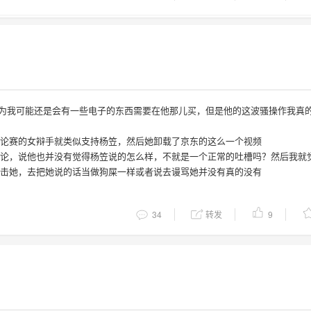
因为我可能还是会有一些电子的东西需要在他那儿买，但是他的这波骚操作我真
辩论赛的女辩手就类似支持杨笠，然后她卸载了京东的这么一个视频
评论，说他也并没有觉得杨笠说的怎么样，不就是一个正常的吐槽吗？然后我就
攻击她，去把她说的话当做狗屎一样或者说去谩骂她并没有真的没有
34
转发
9