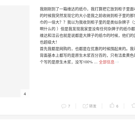
我刚刚到了一箱维达的纸巾，我打算把它放到柜子里面
的时候我突然发现它的大小是我之前收纳到柜子里的那
巾的一倍大？？我以为我收到柜子里的是类似杂牌子（
啊什么的 ）但是我发现我家里没有任何杂牌子的纸巾
维达和洁云也就是说都是大牌子的纸巾的时候，他们的
也超级大！
首先我都是网购的，也都是在优惠的时候囤起来的。我
背面基本上都写的是原生木浆百分百的，只有洁柔黄色
个写的是原生木浆，没写100% ...
全部信息
4
7
转发
6