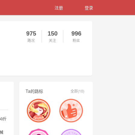
注册
登录
975
150
996
路况
关注
粉丝
Ta的路标
全部(10)
0斤
械