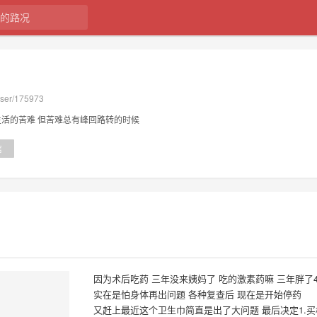
user/175973
活的苦难 但苦难总有峰回路转的时候
信
因为术后吃药 三年没来姨妈了 吃的激素药嘛 三年胖了4
实在是怕身体再出问题 各种复查后 现在是开始停药
又赶上最近这个卫生巾简直是出了大问题 最后决定1.买