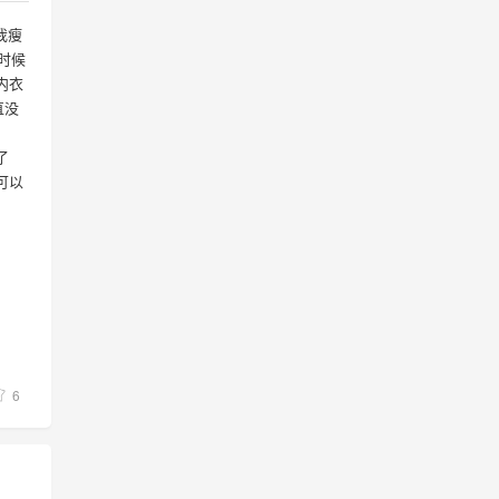
我瘦
个时候
内衣
直没
了
可以
6