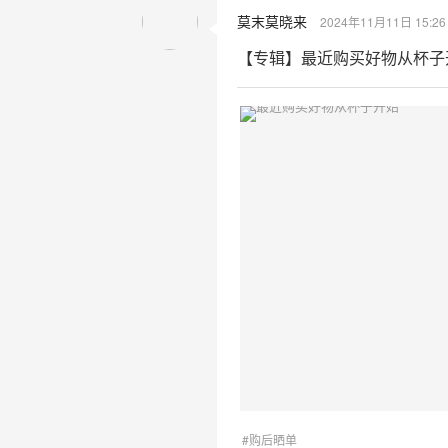
莫末莫晓来
2024年11月11日 15:26
【专辑】最近购买好物从杯子
#购后晒单