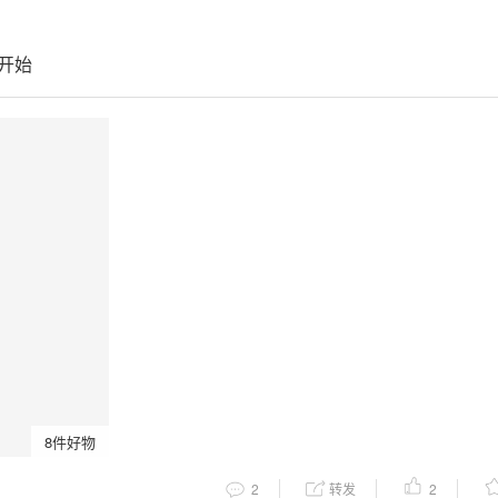
开始
8件好物
2
转发
2