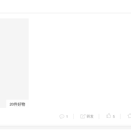
20件好物
1
转发
5