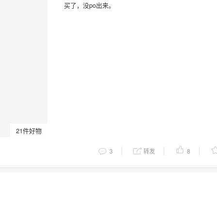
买了，没po出来。
21件好物
3
转发
8