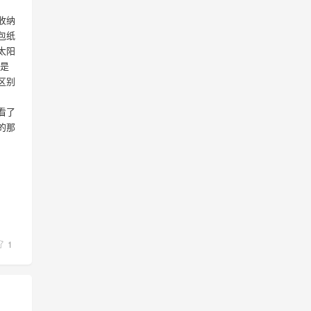
收纳
包纸
太阳
都是
区别
看了
的那
1