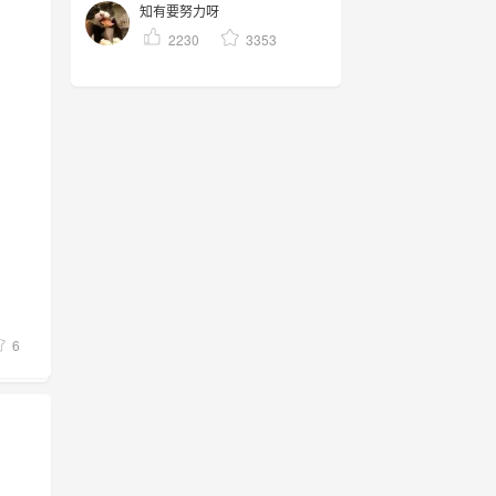
知有要努力呀
2230
3353
6