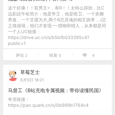
这个好康！！双男主⭐，有R！！太特么得劲，比C
边剧还牛哈简介：他是帝王，他是暗卫。一个执鞭
养蛊，一个甘愿为犬,两个B态灵魂的相互驯养，J忌
之墙崩塌，他们才发现一-猎物和猎人，从来都是同
一个人UC链接：
https://drive.uc.cn/s/b5bfb033395c4?
public=1
评论
转发
2
0
6
草莓芝士
8月5日 18:21
马督工《B站充电专属视频：带你读懂民国》
夸克链接：
https://pan.quark.cn/s/0b999b1764c4