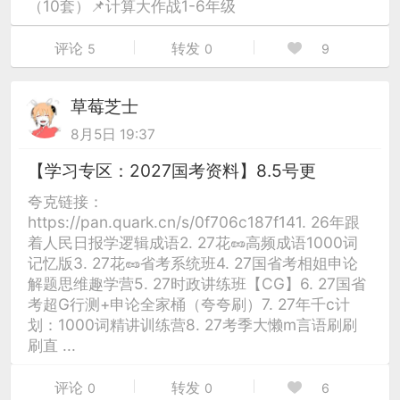
（10套）📌计算大作战1-6年级
评论
转发
5
0
9
草莓芝士
8月5日 19:37
【学习专区：2027国考资料】8.5号更
夸克链接：
https://pan.quark.cn/s/0f706c187f141. 26年跟
着人民日报学逻辑成语2. 27花🥜高频成语1000词
记忆版3. 27花🥜省考系统班4. 27国省考相姐申论
解题思维趣学营5. 27时政讲练班【CG】6. 27国省
考超G行测+申论全家桶（夸夸刷）7. 27年千c计
划：1000词精讲训练营8. 27考季大懒m言语刷刷
刷直 ...
评论
转发
0
0
6