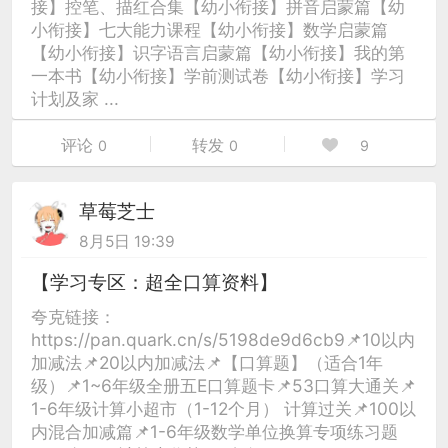
接】控笔、描红合集【幼小衔接】拼音启蒙篇【幼
小衔接】七大能力课程【幼小衔接】数学启蒙篇
【幼小衔接】识字语言启蒙篇【幼小衔接】我的第
一本书【幼小衔接】学前测试卷【幼小衔接】学习
计划及家 ...
评论
转发
0
0
9
草莓芝士
8月5日 19:39
【学习专区：超全口算资料】
夸克链接：
https://pan.quark.cn/s/5198de9d6cb9📌10以内
加减法📌20以内加减法📌【口算题】（适合1年
级）📌1~6年级全册五E口算题卡📌53口算大通关📌
1-6年级计算小超市（1-12个月） 计算过关📌100以
内混合加减篇📌1-6年级数学单位换算专项练习题