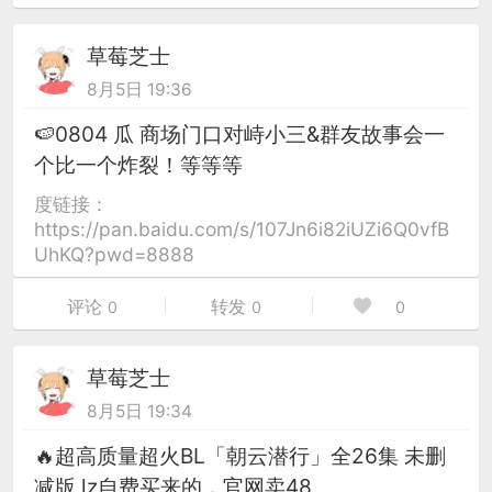
草莓芝士
8月5日 19:36
🍉0804 瓜 商场门口对峙小三&群友故事会一
个比一个炸裂！等等等
度链接：
https://pan.baidu.com/s/107Jn6i82iUZi6Q0vfB
UhKQ?pwd=8888
评论
转发
0
0
0
草莓芝士
8月5日 19:34
🔥超高质量超火BL「朝云潜行」全26集 未删
减版 lz自费买来的，官网卖48