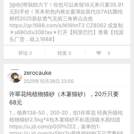
[@你]帮我助力下！你也可以来领18元券只要35.91
元到手价！草本初色内裤女夏薄款莫代尔7A抗菌纯
棉裆2025新款透气无痕三角裤点击抢
https://qr.1688.com/s/lKI6hnT3 CZ8062 或复制
￥s6B0dIx30B1ax￥打开【阿里巴巴】查看【找源
头厂货，就上1688】
评论
转发
2
0
0
zerocauke
2025年10月29日 23:00
许翠花纯植物猫砂（木薯猫砂），20斤只要
68元
1，领券138-50，200-20，拍1许翠花 经典升级纯
植物猫砂2.5kg*4包木薯猫砂不粘底强吸水易结团
https://u.jd.com/pGSPhZE2，凑单拍1:
https://u.jd.com/prSNz7p最终猫砂拍下只需要68