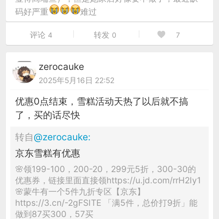
码好严重
难过
评论
转发
4
0
7
zerocauke
2025年5月16日 22:52
优惠0点结束，雪糕活动天热了以后就不搞
了，买的话尽快
转自
@
zerocauke
:
京东雪糕有优惠
🌸领199-100，200-20，299元5折，300-30的
优惠券，链接里面直接领https://u.jd.com/rrH2Iy1
🌸蒙牛有一个5件九折专区【京东】
https://3.cn/-2gFSITE 「满5件，总价打9折」能
做到87买300，57买