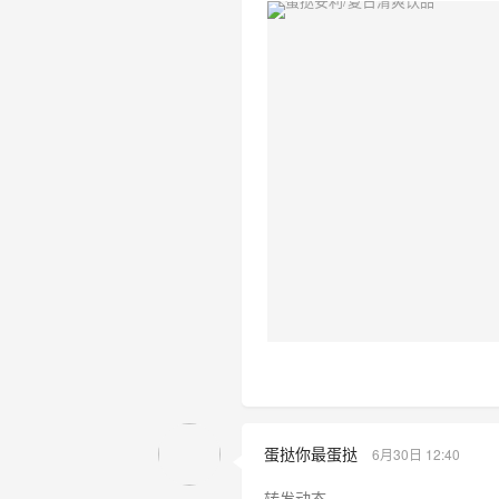
蛋挞你最蛋挞
6月30日 12:40
转发动态