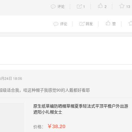
评论
1
2
13
评论
转发
赞
6月24日 18:06
超级适合我，哇这种帽子我感觉90的人戴都好看耶
原生纸草编防晒帽草帽夏季轻法式平顶平檐户外出游
遮阳小礼帽女士
价格：
￥38.20