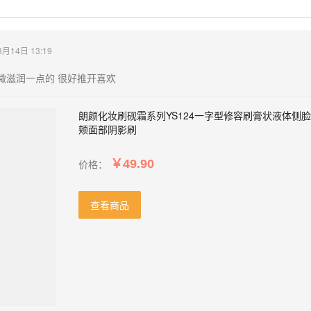
3月14日 13:19
微滋润一点的 很好推开喜欢
朗颜化妆刷砚霜系列YS124一字型修容刷膏状液体侧脸
颊面部阴影刷
价格：
￥49.90
查看商品