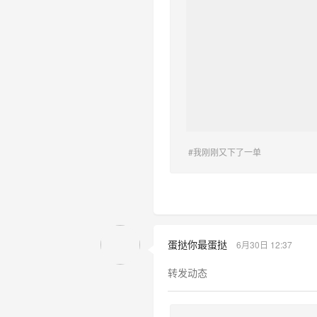
#我刚刚又下了一单
蛋挞你最蛋挞
6月30日 12:37
转发动态