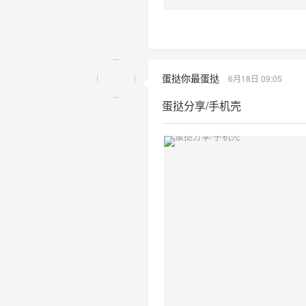
蛋挞你最蛋挞
6月18日 09:05
蛋挞分享/手机壳