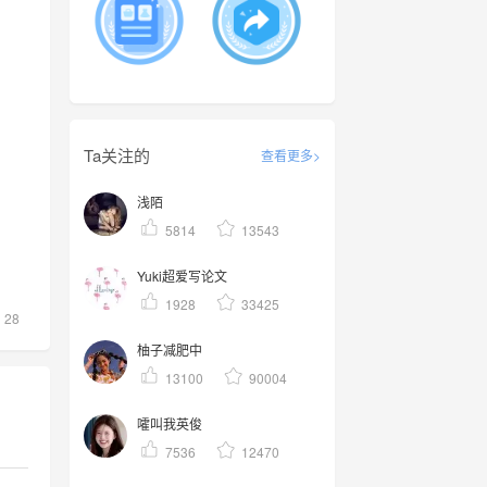
Ta关注的
查看更多>
浅陌
5814
13543
Yuki超爱写论文
1928
33425
28
柚子减肥中
13100
90004
嚯叫我英俊
7536
12470