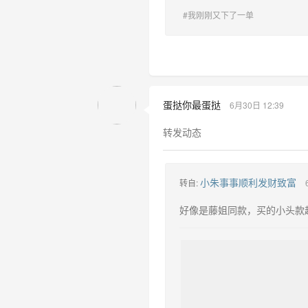
#我刚刚又下了一单
蛋挞你最蛋挞
6月30日 12:39
转发动态
小朱事事顺利发财致富
转自:
好像是藤姐同款，买的小头款