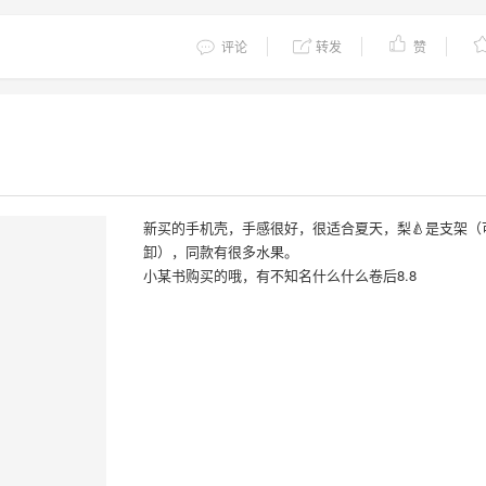
评论
转发
赞
新买的手机壳，手感很好，很适合夏天，梨🍐是支架（
卸），同款有很多水果。
小某书购买的哦，有不知名什么什么卷后8.8