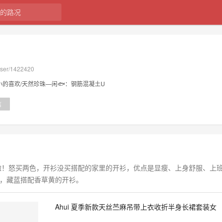
user/1422420
小的喜欢/天然珍珠—闲🐟：钢筋混凝土U
信
啦！怒买两色，开衫没买搭配的家里的开衫，优点是显瘦、上身舒服、上
，藏蓝搭配香草黄的开衫。
Ahui 夏季新款天丝苎麻吊带上衣收折半身长裙套装女