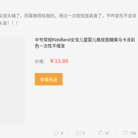
女孩头绳了，同事推荐给我的，用过一次就知道真香了，不咋变形不会突
头发！！！
中号常规KidsBand女宝儿童婴儿橡皮筋糖果马卡龙彩
色一次性不缠发
价格：
￥13.80
查看商品
8
3
37
706