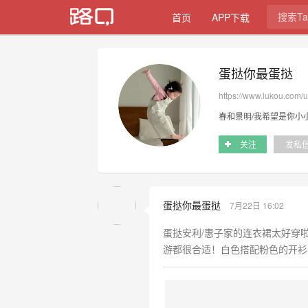
首页
APP下载
蛋挞你最蛋挞
https://www.lukou.com/
春和景明/我希望是你小
关注
发私
蛋挞你最蛋挞
7月22日 16:02
蛋挞安利/惠子家的连衣裙太好穿
游都很合适！白色搭配粉色的开衫