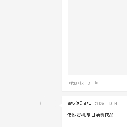
#我刚刚又下了一单
蛋挞你最蛋挞
7月20日 13:14
蛋挞安利/夏日清爽饮品