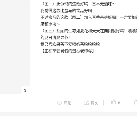
（图一）沃尔玛的这款好喝！基本无酒味～
我觉得这款比盒马的饮品好喝
不过盒马的这款（图二）加入百香果很好喝！一定要加
果和冰块～
（图三）茶颜的生亦如夏花和天天在向阳很好喝！嘎嘎
的夏日清爽果茶！
我只喜欢果茶不爱喝奶茶哈哈哈哈
【正在享受暑假的蛋挞老师🤩】
3
评论
转发
8