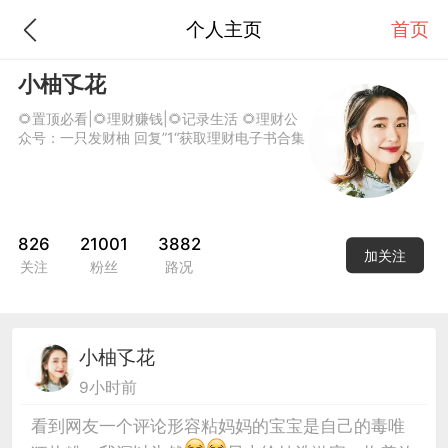
个人主页
首页
小柚孓花
🌻置顶必看|🌻理财赚钱|🌻记录生活 🌻理财公
众号：一只发财柚 回复”1“获取理财电子书合集
826
21001
3882
加关注
关注
粉丝
路况
小柚孓花
9小时前
看到网友一个评论形容粘妈妈的宝宝是自己的毒唯