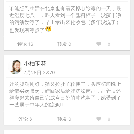
谁能想到生活在北京也有需要操心除霉的一天，最
近湿度七八十，昨天看到一个塑料柜子上没擦干净
的污渍发霉了，早上拿出来化妆包（多年没洗了）
也发现有霉点了
评论
转发
16
0
0
小柚孓花
7月28日 22:20
娃的腹泻刚好，猫又拉肚子软便了，头疼🤦🏻晚上
给猫买药喂药，娃回家后给娃洗澡带睡，睡着后还
得爬起来给自己完成今日份的冲洗鼻子，感受到了
一些属于中年人的疲惫🫩
评论
转发
8
0
0