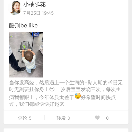
小柚孓花
7月25日 19:45
酷刑be like
当你发高烧，然后遇上一个生病的+黏人期的👶🏻无
时无刻要挂你身上🥹 一岁后宝宝发烧三次，每次生
病我都跟上，今年体质太差了
好希望时间快点
过，我们都能快快好起来
评论
转发
5
0
0