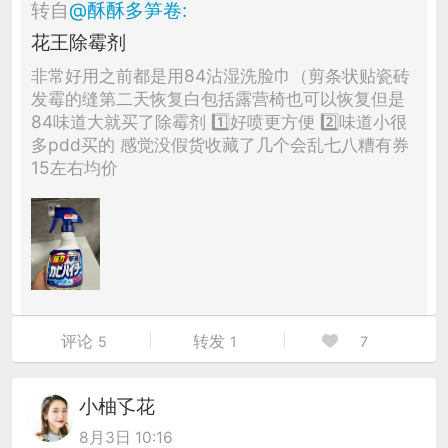
转自
@
酥酥多笋卷
:
花王除霉剂
非常好用之前都是用84沾湿洗脸巾（剪条状贴瓷砖
发霉的缝第二天恢复白包括露营椅也可以恢复但是
84味道大就买了除霉剂 1️⃣好喷更方便 2️⃣味道小很
多pdd买的 感觉没假货收藏了几个会乱七八糟有券
15左右均价
评论
转发
5
1
7
小柚孓花
8月3日 10:16