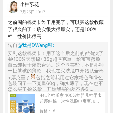
小柚孓花
7月25日 19:17
之前囤的棉柔巾终于用完了，可以买这款收藏
了很久的了！确实很大很厚实，还是100%
棉，性价比很高
转自
@
我是DWang呀
:
安利这款棉柔巾！用了这个后之前的都淘汰了
😂100%天然棉+85g超厚克重！给宝宝擦脸
自己卸妆干湿都合适。这个厚实些，不是那种
一扯就破的薄款，我现在买洗脸巾开始认全棉
+厚克重了
包括之前我用过它家粉色和绿色
包装问了一下克重60g，确实薄了，现在也不
怎么买了😂这款一开始我买的差不多6 ...
4包全棉乐家 100%棉婴儿棉柔巾
超厚纯棉一次性洗脸巾宝宝加厚
洁面巾
价格：
￥