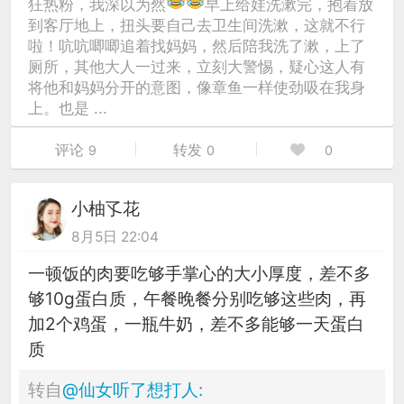
狂热粉，我深以为然
早上给娃洗漱完，抱着放
到客厅地上，扭头要自己去卫生间洗漱，这就不行
啦！吭吭唧唧追着找妈妈，然后陪我洗了漱，上了
厕所，其他大人一过来，立刻大警惕，疑心这人有
将他和妈妈分开的意图，像章鱼一样使劲吸在我身
上。也是 ...
评论
转发
9
0
0
小柚孓花
8月5日 22:04
一顿饭的肉要吃够手掌心的大小厚度，差不多
够10g蛋白质，午餐晚餐分别吃够这些肉，再
加2个鸡蛋，一瓶牛奶，差不多能够一天蛋白
质
转自
@
仙女听了想打人
: