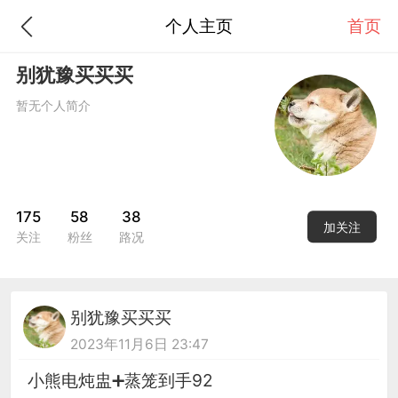
个人主页
首页
别犹豫买买买
暂无个人简介
175
58
38
加关注
关注
粉丝
路况
别犹豫买买买
2023年11月6日 23:47
小熊电炖盅➕蒸笼到手92