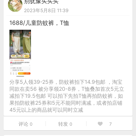
别犹豫买买买
2023年5月8日 11:39
1688/儿童防蚊裤，T恤
分享5人领39-25券，防蚊裤拍下14.9包邮 ，淘宝
同款在卖56 被分享领20-8券，T恤叠加首次5元立
减拍下19.5包邮 可以拍下先拍T恤再拍防蚊裤，如
果拍防蚊裤25券和5元不能同时满减，或者拍店铺
45元以上的商品就可以同时立减
评论
转发
0
0
7