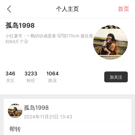
个人主页
首页
孤岛1998
小红薯号：一颗叻叻咸蛋黄 🐱🥰170cm 最近瘦
到94斤了🥲
346
3233
1064
加关注
关注
粉丝
路况
孤岛1998
2024年11月21日 13:43
帮转