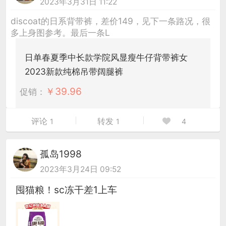
2023年3月31日 11:22
discoat的日系背带裤，差价149，见下一条路况，很
多上身图参考。最后一条L
日单春夏季中长款学院风显瘦牛仔背带裤女
2023新款纯棉吊带阔腿裤
￥
39.96
促销：
评论
转发
1
1
4
孤岛1998
2023年3月24日 09:52
囤猫粮！sc冻干差1上车