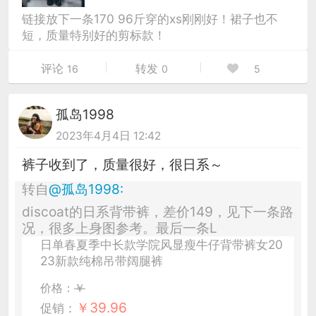
链接放下一条170 96斤穿的xs刚刚好！裙子也不
短，质量特别好的剪标款！
评论
转发
16
0
5
孤岛1998
2023年4月4日 12:42
裤子收到了，质量很好，很日系～
转自
@
孤岛1998
:
discoat的日系背带裤，差价149，见下一条路
况，很多上身图参考。最后一条L
日单春夏季中长款学院风显瘦牛仔背带裤女20
23新款纯棉吊带阔腿裤
价格：
￥
￥
39.96
促销：