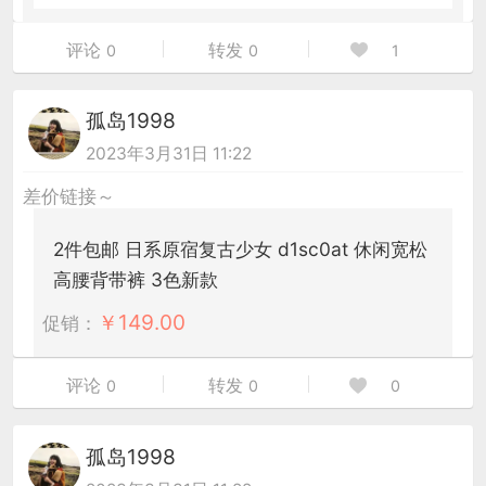
评论
转发
0
0
1
孤岛1998
2023年3月31日 11:22
差价链接～
2件包邮 日系原宿复古少女 d1sc0at 休闲宽松
高腰背带裤 3色新款
￥
149.00
促销：
评论
转发
0
0
0
孤岛1998