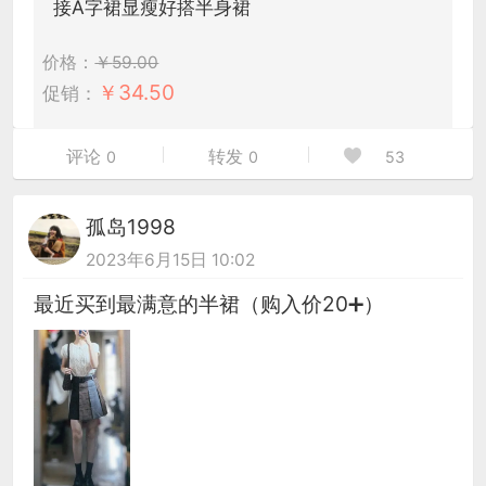
接A字裙显瘦好搭半身裙
价格：
￥
59.00
￥
34.50
促销：
评论
转发
0
0
53
孤岛1998
2023年6月15日 10:02
最近买到最满意的半裙（购入价20➕）