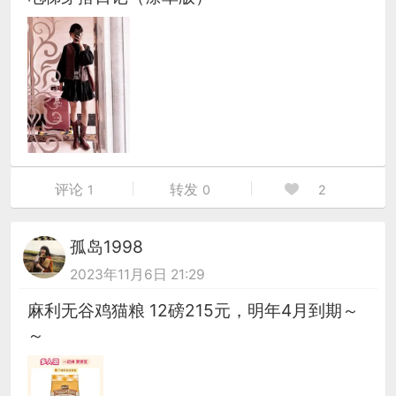
评论
转发
1
0
2
孤岛1998
2023年11月6日 21:29
麻利无谷鸡猫粮 12磅215元，明年4月到期～
～