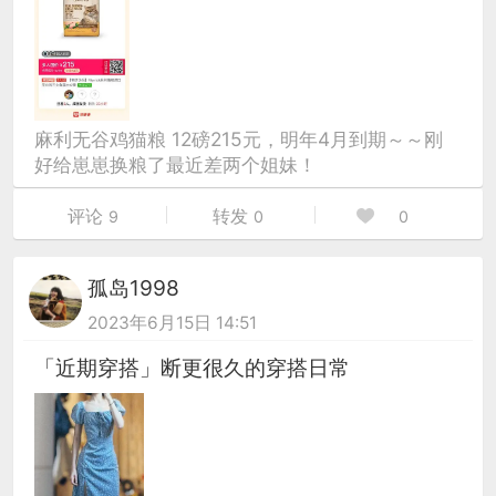
麻利无谷鸡猫粮 12磅215元，明年4月到期～～刚
好给崽崽换粮了最近差两个姐妹！
评论
转发
9
0
0
孤岛1998
2023年6月15日 14:51
「近期穿搭」断更很久的穿搭日常