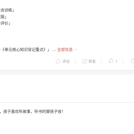
组合训练」
教版」
力评价」
」
」
册《单元核心知识背记重点》」 ...
全部信息
评论
转发
1
》，孩子喜欢听故事，听书的替孩子收！