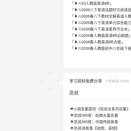
「🌲🐴53人教版英语8B」
「🌲🐴2026八下英语话题时文阅读
「🌲🐴2026春八下教材全解英语人
「🌲🐴2026春八下英语单元综合能
「🌲🐴2026春八下英语素养作业本
「🌲🐴2026春人教版英语8B必刷题
「🌲🐴2026春人教英语8B点拨」
「🌲🐴2026春人教版初中八年级下
学习资料免费分享
1月30日 10:00
凯叔
❤小朋友都爱的《凯叔全系列🈴集
🌟凯叔365夜：经典长篇名著
🌟凯叔365夜：中国传统故事
🌟凯叔讲故事【视频，音频】