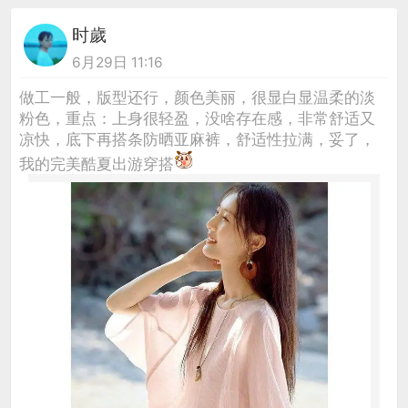
时歲
6月29日 11:16
做工一般，版型还行，颜色美丽，很显白显温柔的淡
粉色，重点：上身很轻盈，没啥存在感，非常舒适又
凉快，底下再搭条防晒亚麻裤，舒适性拉满，妥了，
我的完美酷夏出游穿搭