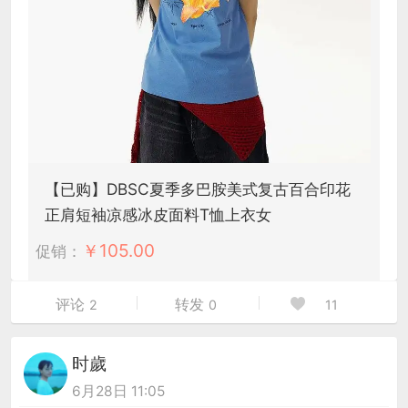
【已购】DBSC夏季多巴胺美式复古百合印花
正肩短袖凉感冰皮面料T恤上衣女
￥
105.00
促销：
评论
转发
2
0
11
时歲
6月28日 11:05