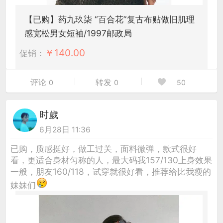
【已购】药九玖柒 “百合花”复古布贴做旧肌理
感宽松男女短袖/1997邮政局
￥
140.00
促销：
评论
转发
0
0
50
时歲
6月28日 11:36
已购，质感挺好，做工过关，面料微弹，款式很好
看，更适合身材匀称的人，最大码我157/130上身效果
一般，朋友160/118，试穿就很好看，推荐给比我瘦的
妹妹们