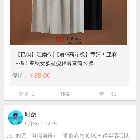
【已购】江南仓|【奢G高端线】亏清！亚麻
+棉！春秋女款显瘦轻薄直筒长裤
￥
89.00
促销：
评论
转发
10
1
59
时歲
6月30日 12:19
ash的原（真假自辨），官旗在售1000+,说实话我以