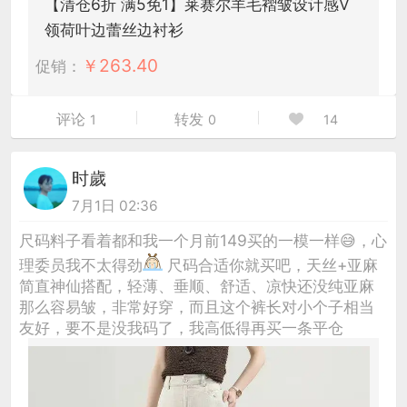
【清仓6折 满5免1】莱赛尔羊毛褶皱设计感V
领荷叶边蕾丝边衬衫
￥
263.40
促销：
评论
转发
1
0
14
时歲
7月1日 02:36
尺码料子看着都和我一个月前149买的一模一样😅，心
理委员我不太得劲
尺码合适你就买吧，天丝+亚麻
简直神仙搭配，轻薄、垂顺、舒适、凉快还没纯亚麻
那么容易皱，非常好穿，而且这个裤长对小个子相当
友好，要不是没我码了，我高低得再买一条平仓