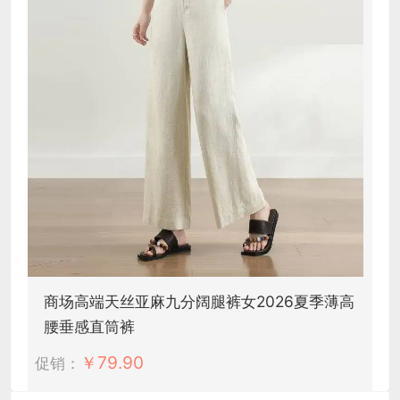
商场高端天丝亚麻九分阔腿裤女2026夏季薄高
腰垂感直筒裤
￥
79.90
促销：