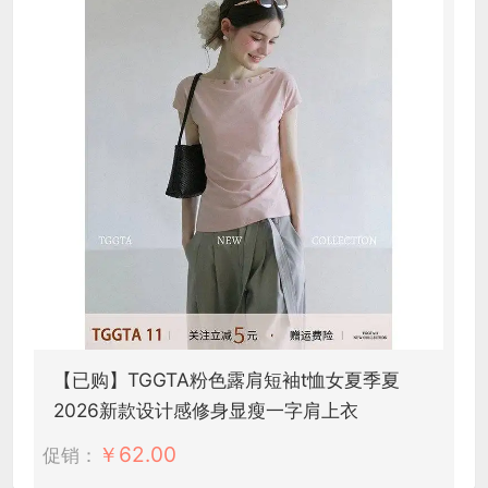
【已购】TGGTA粉色露肩短袖t恤女夏季夏
2026新款设计感修身显瘦一字肩上衣
￥
62.00
促销：