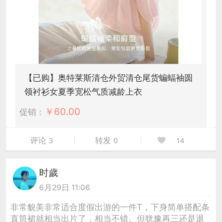
【已购】奥特莱斯清仓外贸清仓尾货蝙蝠袖圆
领衬衫女夏季宽松气质减龄上衣
￥
60.00
促销：
评论
转发
3
0
14
时歲
6月29日 11:06
非常貌美非常适合度假出游的一件T，下身简单搭配条
直筒裙就相当出片了，相当不错。但犹豫再三还是退