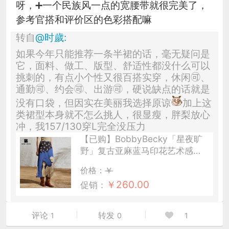
呀，➕一个民族风一点的宽腰带就很完美了，
参考官搭和评价区的色彩搭配嘛
转自
@
时歲
:
如果今年只能推荐一条半裙的话，毫无疑问是
它，面料、做工、版型、舒适性都没什么可以
挑刺的，有点小个性又很百搭实穿，休闲🉑、
通勤🉑、约会🉑、出游🉑，硬说缺点的话就是
没有口袋，但因实在美丽我选择原谅
加上这
类裙型本身就不怎么挑人，很显瘦，胖梨放心
冲，我157/130穿L完全没压力
【已购】BobbyBecky「星夜旷
野」复古亚麻蓝马印花艺术感莱
赛尔印花半裙
价格：
￥
￥
260.00
促销：
评论
转发
1
0
1