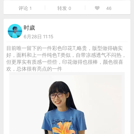
评论
转发
1
0
46
时歲
6月28日 11:15
目前唯一留下的一件彩色印花T,略贵，版型做得确实
好，面料和上一件纯色T类似，自带凉感透气不闷热，
但更厚实有质感一些些，印花做得也很棒，颜色很喜
欢，总体很有亮点的一件