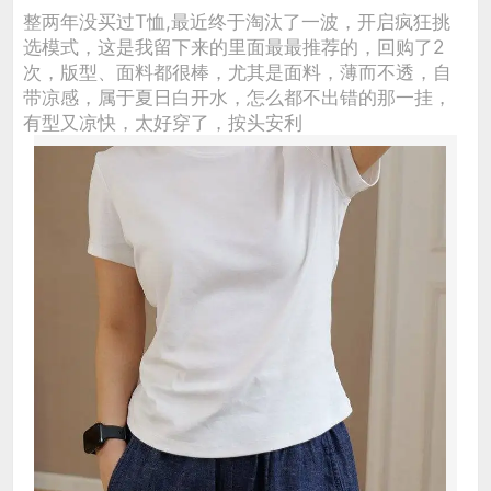
整两年没买过T恤,最近终于淘汰了一波，开启疯狂挑
选模式，这是我留下来的里面最最推荐的，回购了2
次，版型、面料都很棒，尤其是面料，薄而不透，自
带凉感，属于夏日白开水，怎么都不出错的那一挂，
有型又凉快，太好穿了，按头安利