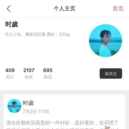
个人主页
首页
时歲
吃土少女、删路况狂魔 爱好：立flag
409
2107
695
加关注
关注
粉丝
路况
时歲
7月2日 17:55
清仓价都依旧高贵的一件衬衫，是好看的，在买惯了