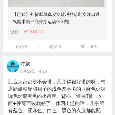
【已购】外贸原单真皮女鞋玛丽珍鞋女浅口透
气魔术贴平底外穿运动休闲鞋
￥
208.00
促销：
评论
转发
6
0
108
时歲
6月29日 14:24
怎么大家都说不会搭，我觉得很好搭的呀，想
通勤点就配和裙子的浅色差不多的亚麻色or浅
咖色or鹅黄色的小吊带、背心、短袖T恤，外
面➕件薄西装就好了，休闲出游的话，几乎所
有蓝色、亚麻色、白色、黑色的衣服都能配