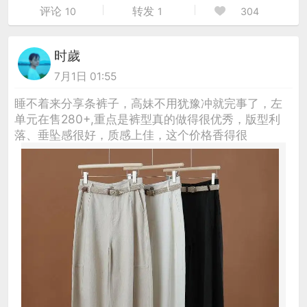
评论
转发
10
1
304
时歲
7月1日 01:55
睡不着来分享条裤子，高妹不用犹豫冲就完事了，左
单元在售280+,重点是裤型真的做得很优秀，版型利
落、垂坠感很好，质感上佳，这个价格香得很