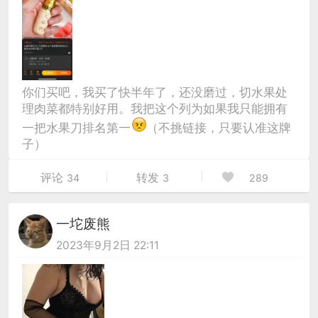
你们买吧，我买了快半年了，还没磨过，切水果处
理肉菜都特别好用。我把这个列为如果我只能拥有
一把水果刀排名第一
（不挑链接，只要认准这牌
子）
评论
转发
34
3
289
一坨废熊
2023年9月2日 22:11