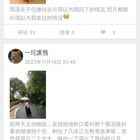
我现在不仅微信会出现以为我回了的情况 照片都能
出现以为我发过的情况
评论
转发
33
0
2
一坨废熊
2023年11月14日 20:45
前两天去动物园，在猎德地铁口看到那个紫花挺好
看就顺便拍个照，刚拍了几张正在检查效果呢，突
然就冒出三个女生，咻的一下霸占了我的机位开