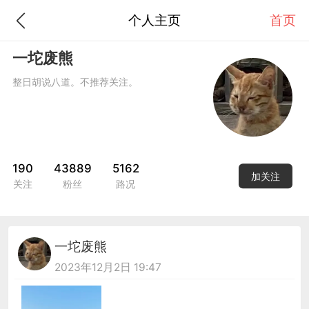
个人主页
首页
一坨废熊
整日胡说八道。不推荐关注。
190
43889
5162
加关注
关注
粉丝
路况
一坨废熊
2023年12月2日 19:47