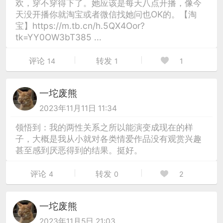
欢，穿不穿得下了。她应该是每天八点开播，像今
天没开播你就淘宝或者微信找她问也OK的。【淘
宝】https://m.tb.cn/h.5QX4Oor?
tk=YY0OW3bT385 ...
评论
转发
14
1
1
一坨废熊
2023年11月11日 11:34
领悟到：我的两性关系之所以能演变成现在的样
子，大概是我从小就对各类情爱作品没有观赏兴趣
甚至感到厌恶得到的结果。挺好。
评论
转发
4
0
2
一坨废熊
2023年11月5日 21:03