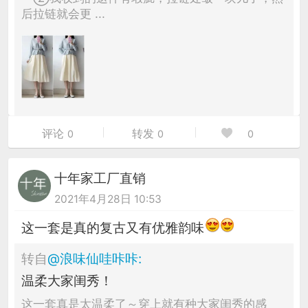
后拉链就会更 ...
评论
转发
0
0
0
十年家工厂直销
2021年4月28日 10:53
这一套是真的复古又有优雅韵味
转自
@
浪味仙哇咔咔
:
温柔大家闺秀！
这一套真是太温柔了～穿上就有种大家闺秀的感