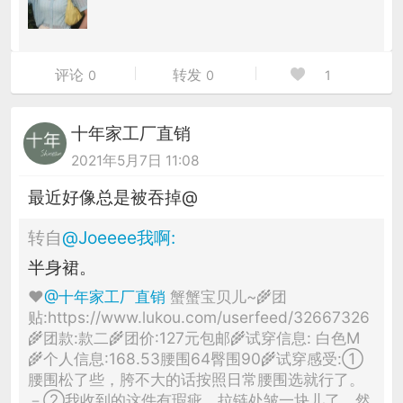
评论
转发
0
0
1
十年家工厂直销
2021年5月7日 11:08
最近好像总是被吞掉@
转自
@
Joeeee我啊
:
半身裙。
♥
@十年家工厂直销
蟹蟹宝贝儿~🌾团
贴:https://www.lukou.com/userfeed/32667326
🌾团款:款二🌾团价:127元包邮🌾试穿信息: 白色M
🌾个人信息:168.53腰围64臀围90🌾试穿感受:①
腰围松了些，胯不大的话按照日常腰围选就行了。
－②我收到的这件有瑕疵，拉链处皱一块儿了，然