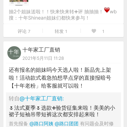
抽2个姐妹送啦！！快来快来转➕评 抽抽抽！
wb
搜：十年Shinean姐妹们都快来参与！
评论
转发
7
1
1
十年家工厂直销
2021年5月11日 11:28
还有报名的姐妹吗今天选人啦！新品先上架
啦！活动款式着急拍想早点穿的直接报暗号
【十年老粉」给客服就可以啦！
转自
@
十年家工厂直销
:
🌷法式夏季🌷选款➕验货征集来啦！美美的小
裙子短袖吊带短裤这次都安排起来啦！
首先报备
@路口阿姨
@路口团团
有问题会及时修