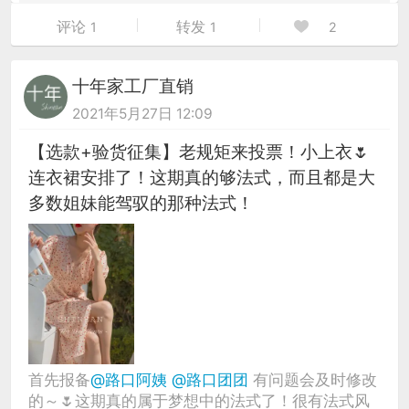
评论
转发
1
1
2
十年家工厂直销
2021年5月27日 12:09
【选款+验货征集】老规矩来投票！小上衣🌷
连衣裙安排了！这期真的够法式，而且都是大
多数姐妹能驾驭的那种法式！
首先报备
@路口阿姨
@路口团团
有问题会及时修改
的～🌷这期真的属于梦想中的法式了！很有法式风