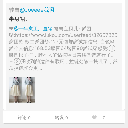
转自
@
Joeeee我啊
:
半身裙。
♥
@十年家工厂直销
蟹蟹宝贝儿~🌾团
贴:https://www.lukou.com/userfeed/32667326
🌾团款:款二🌾团价:127元包邮🌾试穿信息: 白色M
🌾个人信息:168.53腰围64臀围90🌾试穿感受:①
腰围松了些，胯不大的话按照日常腰围选就行了。
－②我收到的这件有瑕疵，拉链处皱一块儿了，然
后拉链就会更 ...
评论
转发
0
0
0