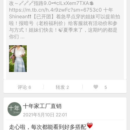
改～🔗🔗🔗指路9.0🗝clLxXem7TXA💲
https://m.tb.cn/h.4r9zwFc?sm=6753c0 十年
Shinean❗❗【已开团】着急早点穿的姐妹可以提前拍
啦！报暗号（老粉福利价）给客服就有活动价和参
与方式！姐妹们快去！🍃夏季来了，这期约的都是
你们 ...
评论
转发
6
2
5
十年家工厂直销
2021年5月10日 22:01
走心啦，每次都能看到好多搭配