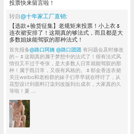
投票快来留言啦！
转自
@
十年家工厂直销
:
【选款+验货征集】老规矩来投票！小上衣🌷
连衣裙安排了！这期真的够法式，而且都是大
多数姐妹能驾驭的那种法式！
首先报备
@路口阿姨
@路口团团
有问题会及时修改
的～🌷这期真的属于梦想中的法式了！很有法式风
情但又不过于夸张，是大多数人日常就能驾驭的那
种！属于既日常，又很有风格的。🌷郁金香连衣裙
关注weibo和老粉群的妹子们早早就在呼吁了，从
花型设计到面料订染到改版到出成衣，大家真的久
等啦！夏 ...