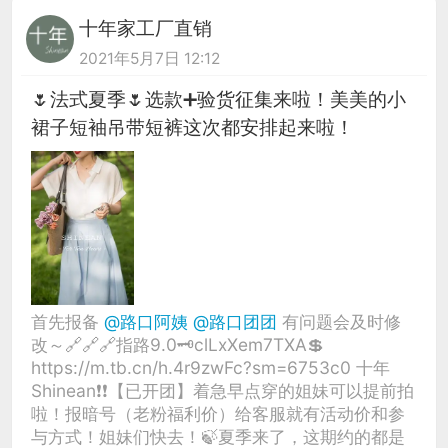
十年家工厂直销
2021年5月7日 12:12
🌷法式夏季🌷选款➕验货征集来啦！美美的小
裙子短袖吊带短裤这次都安排起来啦！
首先报备
@路口阿姨
@路口团团
有问题会及时修
改～🔗🔗🔗指路9.0🗝clLxXem7TXA💲
https://m.tb.cn/h.4r9zwFc?sm=6753c0 十年
Shinean❗❗【已开团】着急早点穿的姐妹可以提前拍
啦！报暗号（老粉福利价）给客服就有活动价和参
与方式！姐妹们快去！🍃夏季来了，这期约的都是