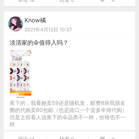
评论
转发
18
0
4
Know橘
2021年4月12日 10:37
淡清家的伞值得入吗？
蕉下的，我看她卖59还是随机发，邮费8块我朋友
圈的代购卖80包邮（也是路口一个蛮多年得代购）
但是之前看人说蕉下的伞品类不一样，价格也不一
样
评论
转发
14
0
0