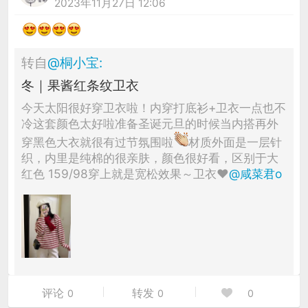
2023年11月27日 12:06
转自
@
桐小宝
:
冬｜果酱红条纹卫衣
今天太阳很好穿卫衣啦！内穿打底衫+卫衣一点也不
冷这套颜色太好啦准备圣诞元旦的时候当内搭再外
穿黑色大衣就很有过节氛围啦
材质外面是一层针
织，内里是纯棉的很亲肤，颜色很好看，区别于大
红色 159/98穿上就是宽松效果～卫衣♥️
@咸菜君o
评论
转发
0
0
0