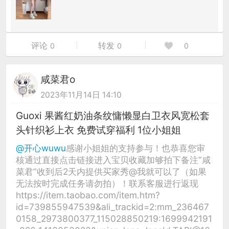
评论
转发
0
0
0
咸菜君o
2023年11月14日 14:10
Guoxi 果酱红奶油条纹慵懒显白卫衣风宽松套
头针织衫上衣 免费试穿福利 1位小姐姐
@开心wuwu
感谢小姐姐的支持参与！也恭喜您审
核通过直接点击链接进入宝贝收藏加够拍下备注“咸
菜君”收到后2天内提供买家秀@我就可以了（如果
无法按时完成任务请勿拍）！联系客服进行返现
https://item.taobao.com/item.htm?
id=739855947539&ali_trackid=2:mm_236467
0158_2973800377_115028850219:1699942191