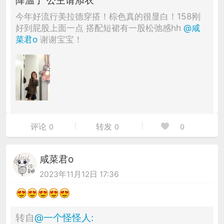
今年好流行美拉德穿搭！棕色真的很显白！158刚
好到屁股上面一点 搭配短裙有一股松弛感hh
@咸
菜君o
谢谢宝宝！
评论
转发
0
0
0
咸菜君o
2023年11月12日 17:36
转自
@
一个怪怪人
: