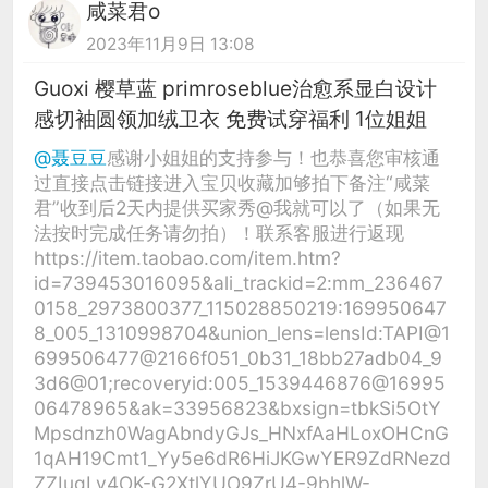
咸菜君o
2023年11月9日 13:08
Guoxi 樱草蓝 primroseblue治愈系显白设计
感切袖圆领加绒卫衣 免费试穿福利 1位姐姐
@聂豆豆
感谢小姐姐的支持参与！也恭喜您审核通
过直接点击链接进入宝贝收藏加够拍下备注“咸菜
君”收到后2天内提供买家秀@我就可以了（如果无
法按时完成任务请勿拍）！联系客服进行返现
https://item.taobao.com/item.htm?
id=739453016095&ali_trackid=2:mm_236467
0158_2973800377_115028850219:169950647
8_005_1310998704&union_lens=lensId:TAPI@1
699506477@2166f051_0b31_18bb27adb04_9
3d6@01;recoveryid:005_1539446876@16995
06478965&ak=33956823&bxsign=tbkSi5OtY
Mpsdnzh0WagAbndyGJs_HNxfAaHLoxOHCnG
1qAH19Cmt1_Yy5e6dR6HiJKGwYER9ZdRNezd
ZZIugLy4OK-G2XtlYUO9ZrU4-9bhlW-