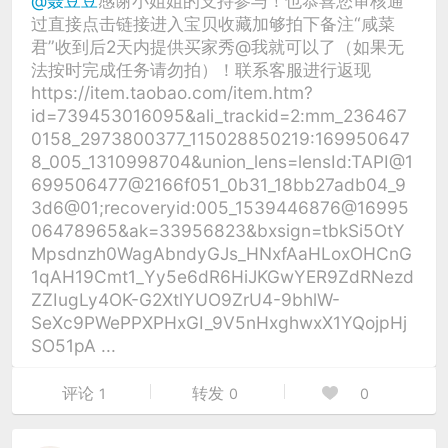
@聂豆豆
感谢小姐姐的支持参与！也恭喜您审核通
过直接点击链接进入宝贝收藏加够拍下备注“咸菜
君”收到后2天内提供买家秀@我就可以了（如果无
法按时完成任务请勿拍）！联系客服进行返现
https://item.taobao.com/item.htm?
id=739453016095&ali_trackid=2:mm_236467
0158_2973800377_115028850219:169950647
8_005_1310998704&union_lens=lensId:TAPI@1
699506477@2166f051_0b31_18bb27adb04_9
3d6@01;recoveryid:005_1539446876@16995
06478965&ak=33956823&bxsign=tbkSi5OtY
Mpsdnzh0WagAbndyGJs_HNxfAaHLoxOHCnG
1qAH19Cmt1_Yy5e6dR6HiJKGwYER9ZdRNezd
ZZIugLy4OK-G2XtlYUO9ZrU4-9bhlW-
SeXc9PWePPXPHxGI_9V5nHxghwxX1YQojpHj
SO51pA ...
评论
转发
1
0
0