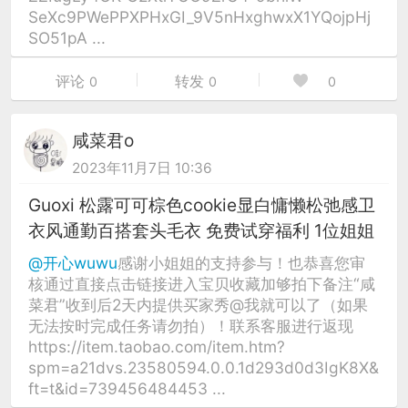
SeXc9PWePPXPHxGI_9V5nHxghwxX1YQojpHj
SO51pA ...
评论
转发
0
0
0
咸菜君o
2023年11月7日 10:36
Guoxi 松露可可棕色cookie显白慵懒松弛感卫
衣风通勤百搭套头毛衣 免费试穿福利 1位姐姐
@开心wuwu
感谢小姐姐的支持参与！也恭喜您审
核通过直接点击链接进入宝贝收藏加够拍下备注“咸
菜君”收到后2天内提供买家秀@我就可以了（如果
无法按时完成任务请勿拍）！联系客服进行返现
https://item.taobao.com/item.htm?
spm=a21dvs.23580594.0.0.1d293d0d3IgK8X&
ft=t&id=739456484453 ...