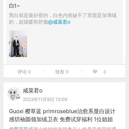
白t~
黑白就是最好搭的，白色内搭缺不了里面是加薄绒
的，超级暖和舒服
@咸菜君o
评论
转发
0
0
0
咸菜君o
2023年11月9日 13:09
Guoxi 樱草蓝 primroseblue治愈系显白设计
感切袖圆领加绒卫衣 免费试穿福利 1位姐姐