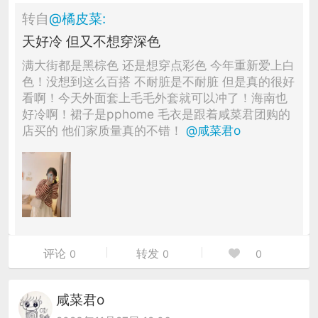
转自
@
橘皮菜
:
天好冷 但又不想穿深色
满大街都是黑棕色 还是想穿点彩色 今年重新爱上白
色！没想到这么百搭 不耐脏是不耐脏 但是真的很好
看啊！今天外面套上毛毛外套就可以冲了！海南也
好冷啊！裙子是pphome 毛衣是跟着咸菜君团购的
店买的 他们家质量真的不错！
@咸菜君o
评论
转发
0
0
0
咸菜君o