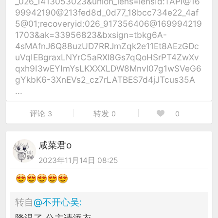
_026_1413053023&union_lens=lensId:TAPI@16
99942190@213fed8d_0d77_18bcc734e22_4af
5@01;recoveryid:026_917356406@169994219
1703&ak=33956823&bxsign=tbkg6A-
4sMAfnJ6Q88uzUD7RRJmZqk2e11Et8AEzGDc
uVqIEBgraxLNYrC5aRXl8Gs7qQoHSrPT4ZwXv
qxh9I3wEYImYsLKXXXLDW8Mnvl07g1wSVeG6
gYkbK6-3XnEVs2_cz7rLATBES7d4jJTcus35A
...
评论
转发
3
0
0
咸菜君o
2023年11月14日 08:25
转自
@
不开心吴
:
降温了 公主请添衣