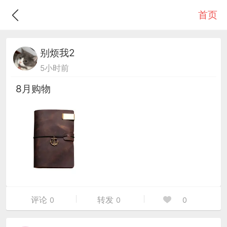
首页
别烦我2
5小时前
8月购物
评论
转发
0
0
0