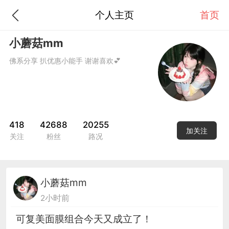
个人主页
首页
小蘑菇mm
佛系分享 扒优惠小能手 谢谢喜欢💕
418
42688
20255
加关注
关注
粉丝
路况
小蘑菇mm
2小时前
可复美面膜组合今天又成立了！