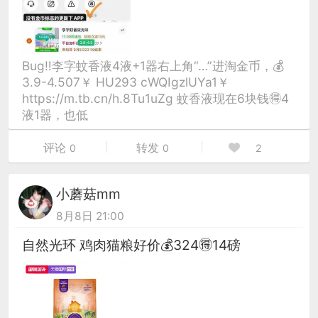
Bug‼李字蚊香液4液+1器右上角“…”进淘金币，💰
3.9-4.507￥ HU293 cWQIgzlUYa1￥
https://m.tb.cn/h.8Tu1uZg 蚊香液现在6块钱🉐4
液1器，也低
评论
转发
0
0
2
小蘑菇mm
8月8日 21:00
自然光环 鸡肉猫粮好价💰324🉐14磅