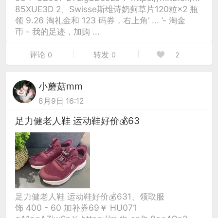
85XUE3D 2、Swisse斯维诗奶蓟草片120粒×2 瓶
领 9.26 淘礼金和 123 码券，右上角‘ ... ’- 淘金
币 - 我的足迹，加购 ...
评论
转发
0
0
2
小蘑菇mm
8月9日 16:12
足力健老人鞋 运动鞋好价💰63
足力健老人鞋 运动鞋好价💰631、领取服
饰 400 - 60 加补券69￥ HU071