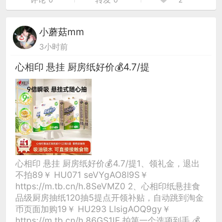
小蘑菇mm
3小时前
心相印 悬挂 厨房纸好价💰4.7/提
心相印 悬挂 厨房纸好价💰4.7/提1、领礼金，退出
不拍89￥ HU071 seVYgAO8l9S￥
https://m.tb.cn/h.8SeVMZ0 2、心相印纸悬挂食
品级厨房抽纸120抽5提点开领补贴，自动跳到淘金
币页面加购19￥ HU293 LlsigAOQ9gy￥
https://m.tb.cn/h.86GS1IE 拍第一个选项到手 💰