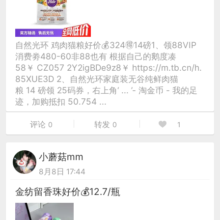
自然光环 鸡肉猫粮好价💰324🉐14磅1、领88VIP
消费劵480-60非88也有 根据自己的鹅度凑
58￥ CZ057 2Y2igBDe9z8￥ https://m.tb.cn/h.
85XUE3D 2、自然光环家庭装无谷纯鲜肉猫
粮 14 磅领 25码券，右上角‘ ... ’- 淘金币 - 我的足
迹，加购抵扣 50.754 ...
评论
转发
0
0
1
小蘑菇mm
8月8日 17:44
金纺留香珠好价💰12.7/瓶