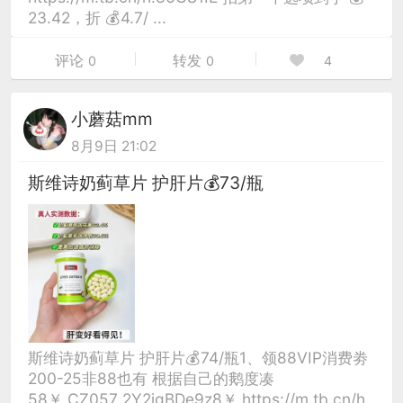
23.42，折 💰4.7/ ...
评论
转发
0
0
4
小蘑菇mm
8月9日 21:02
斯维诗奶蓟草片 护肝片💰73/瓶
斯维诗奶蓟草片 护肝片💰74/瓶1、领88VIP消费劵
200-25非88也有 根据自己的鹅度凑
58￥ CZ057 2Y2igBDe9z8￥ https://m.tb.cn/h.