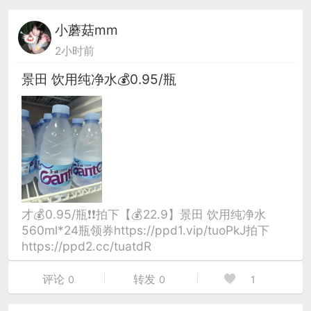
小蘑菇mm
2小时前
景田 饮用纯净水💰0.95/瓶
才💰0.95/瓶❗️❗️拍下【💰22.9】景田 饮用纯净水
560ml*24瓶领券https://ppd1.vip/tuoPkJ拍下
https://ppd2.cc/tuatdR
评论
转发
0
0
1