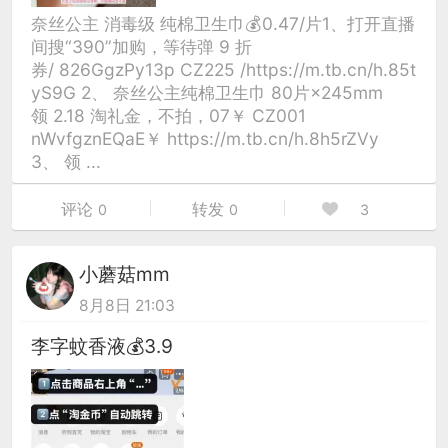
奈丝公主 消毒级 纯棉卫生巾💰0.47/片1、打开直播
间搜“390”加购，等待弹 9 折
券/ 826GgzPy13p CZ225 /https://m.tb.cn/h.85t
yS9G 2、 奈丝公主纯棉卫生巾 80片×245mm
领 2.18 淘礼金，不拍，07￥ CZ001
nWvfgznEQaE￥ https://m.tb.cn/h.8h5rZVy
3、 领 ...
评论
转发
0
0
3
小蘑菇mm
8月8日 21:03
李字蚊香液💰3.9