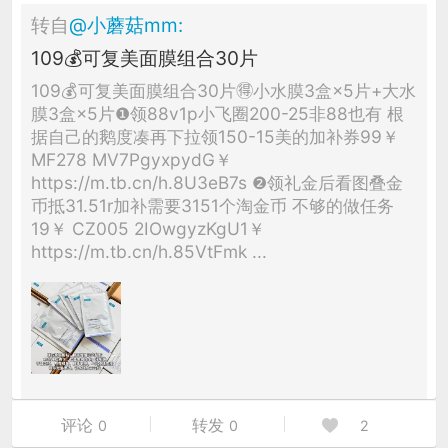
转自
@
小蘑菇mm
:
109💰可复美面膜组合30片
109💰可复美面膜组合30片🉐小水膜3盒×5片+大水
膜3盒×5片❶领88v1p小飞圈200-25非88也有 根
据自己的鹅度凑再下拉领150-15美的加补券99￥
MF278 MV7PgyxpydG￥
https://m.tb.cn/h.8U3eB7s ❷领礼金后看图叠金
币抵31.51r加补需要3151个淘金币 不够的做任务
19￥ CZ005 2IOwgyzKgU1￥
https://m.tb.cn/h.85VtFmk ...
评论
转发
0
0
2