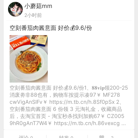
小蘑菇mm
2小时前
空刻番茄肉酱意面 好价💰9.6/份
空刻番茄肉酱意面 好价💰9.6/份1、𝟖𝟖𝐯𝐢𝐩领200-25
消废劵非88也有，购物车按提示凑97￥ MF278
cwVigAnSlFv￥ https://m.tb.cn/h.8Sf0pSx 2、
空刻番茄肉酱意面 6 份领 3 元淘礼金，收藏商品
后，去淘宝首页 - 淘宝秒杀找到加购67￥ CZ005
9hR0gAnT7W4￥ https://m.tb.cn/h.86vexcg ...
评论
转发
0
0
2