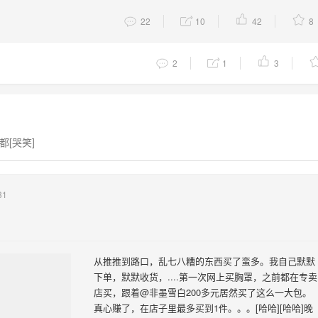
22
10
42
8
2
1
3
[哭笑]
31
从推推到路口，乱七八糟的东西买了蛮多。我自己默默
下单，默默收货，....第一次网上买胸罩，之前都在专卖
店买，跟着@非墨雪白200多元居然买了这么一大包。
真心赚了，在店子里最多买到1件。。。[哈哈][哈哈]晚