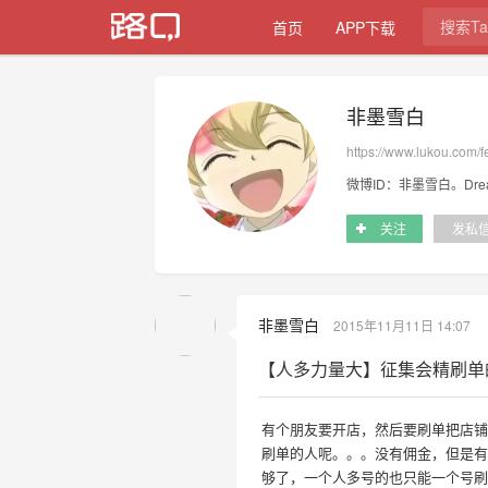
首页
APP下载
非墨雪白
https://www.lukou.com/
关注
发私
非墨雪白
2015年11月11日 14:07
【人多力量大】征集会精刷单
有个朋友要开店，然后要刷单把店铺先
刷单的人呢。。。没有佣金，但是有
够了，一个人多号的也只能一个号刷