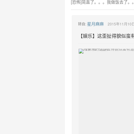
[恐怖]简直了。。。我做饭去了
星月麻麻
转自:
2015年11月10日
【娱乐】这歪扯得貌似蛮