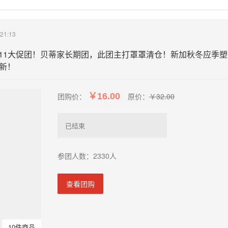
21:13
。双11大促团！贝蒂家长期团，此团主打罩罩清仓！新加秋冬应季塑
新！
团购价：
￥16.00
原价：
￥32.00
已结束
参团人数：2330人
查看团购
10件商品