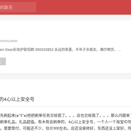
feimoxuebai
微博ID：非墨雪白。Dream Dear彩妆护肤馆群 390033852 永远的笨墨，半吊子水瓶女。偶尔晒货，时不时蹦团，经常话唠
信
的4心以上安全号
刷起来(๑°3°๑)他把刷单任务交给我了。。。店也交给我了。。。那么问题来
刷单礼品。礼品超值。有木有会刷单的，4心以上安全号，一个人一个淘宝ID
。需要垫付，可能还不少，估计300左右。店还没装修好，东西还没上架好，