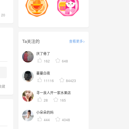
20
Ta关注的
查看更多>
厌了倦了
162
648
蔓蔓白夜
11116
84423
收藏
寻一良人开一家水果店
28
165
小朵朵的妈
444
4048