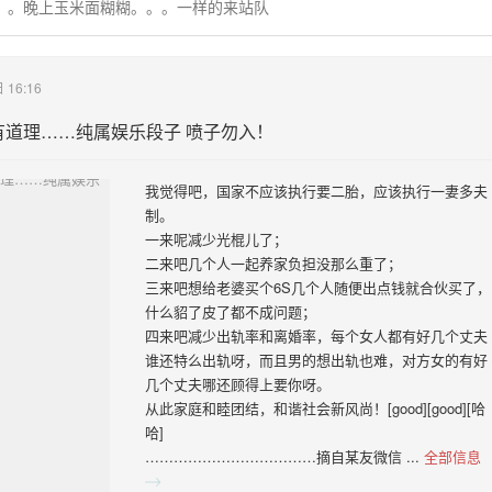
。。。晚上玉米面糊糊。。。一样的来站队
 16:16
有道理……纯属娱乐段子 喷子勿入！
我觉得吧，国家不应该执行要二胎，应该执行一妻多夫
制。
一来呢减少光棍儿了；
二来吧几个人一起养家负担没那么重了；
三来吧想给老婆买个6S几个人随便出点钱就合伙买了，
什么貂了皮了都不成问题；
四来吧减少出轨率和离婚率，每个女人都有好几个丈夫
谁还特么出轨呀，而且男的想出轨也难，对方女的有好
几个丈夫哪还顾得上要你呀。
从此家庭和睦团结，和谐社会新风尚！[good][good][哈
哈]
………………………………摘自某友微信 ...
全部信息