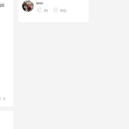
leon
20
93
942
4