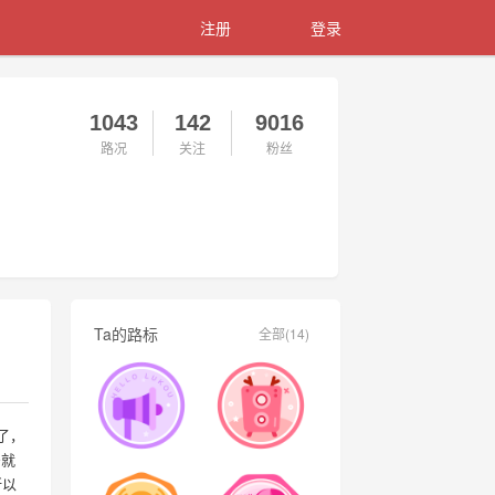
注册
登录
1043
142
9016
路况
关注
粉丝
Ta的路标
全部(14)
了，
号就
所以