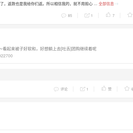
了，返款也是我给你们返。所以相信我的，就不用担心 ...
全部信息
85
1
7
～看起来被子好软和，好想躺上去[吐舌]团购继续着呢
4022700
评论
1
赞