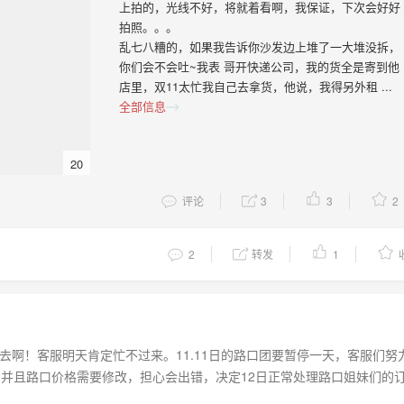
上拍的，光线不好，将就着看啊，我保证，下次会好好
拍照。。。
乱七八糟的，如果我告诉你沙发边上堆了一大堆没拆，
你们会不会吐~我表 哥开快递公司，我的货全是寄到他
店里，双11太忙我自己去拿货，他说，我得另外租 ...
全部信息
20
评论
3
3
2
2
转发
1
去啊！客服明天肯定忙不过来。11.11日的路口团要暂停一天，客服们努
，并且路口价格需要修改，担心会出错，决定12日正常处理路口姐妹们的