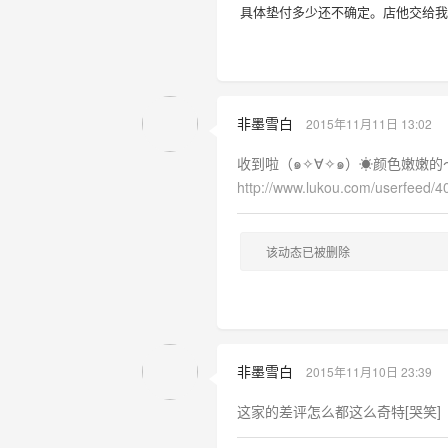
具体垫付多少还不确定。店他交给我
非墨雪白
2015年11月11日 13:02
收到啦（๑✧∀✧๑）☀颜色嫩嫩的
http://www.lukou.com/userfeed/
该动态已被删除
非墨雪白
2015年11月10日 23:39
这家的差评怎么都这么奇特[哭笑]